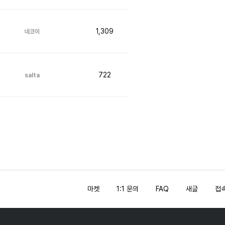
1,309
네코이
722
salta
마켓
1:1 문의
FAQ
새글
접