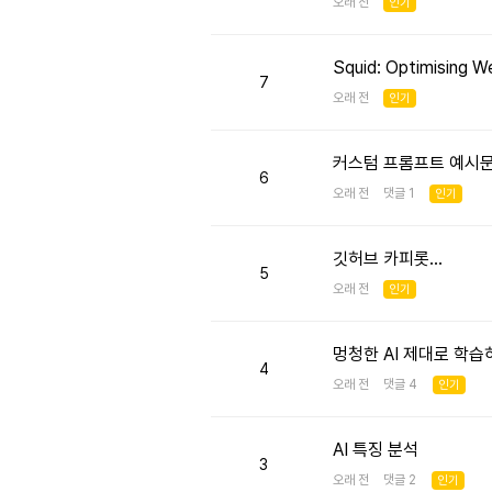
오래 전
인기
Squid: Optimising W
7
오래 전
인기
커스텀 프롬프트 예시
6
오래 전 댓글 1
인기
깃허브 카피롯...
5
오래 전
인기
멍청한 AI 제대로 학
4
오래 전 댓글 4
인기
AI 특징 분석
3
오래 전 댓글 2
인기