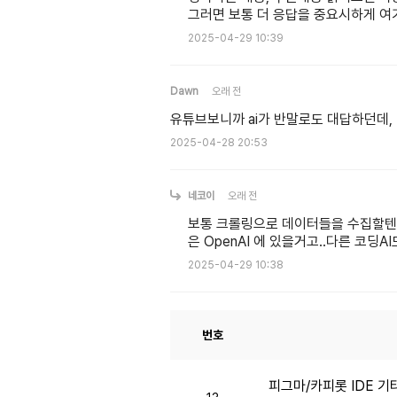
그러면 보통 더 응답을 중요시하게 여
2025-04-29 10:39
Dawn
오래 전
유튜브보니까 ai가 반말로도 대답하던데,
2025-04-28 20:53
네코이
오래 전
보통 크롤링으로 데이터들을 수집할텐데
은 OpenAI 에 있을거고..다른 코
2025-04-29 10:38
번호
피그마/카피롯 IDE 기