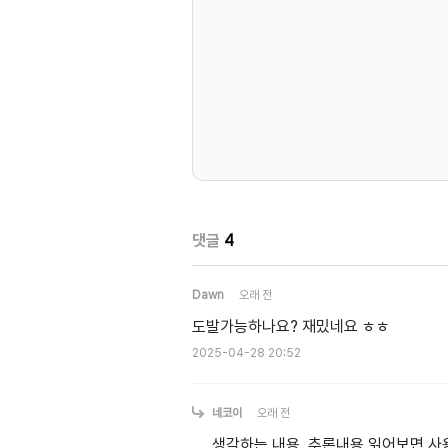
댓글
4
Dawn
오래 전
도발가능하나요? 재밌네요 ㅎㅎ
2025-04-28 20:52
네코이
오래 전
생각하는 내용, 추론내용 읽어보면 사