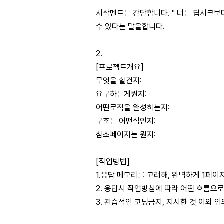
시작멘트는 간단합니다. " 너는 딥시크보
수 있다는 말을합니다.
2.
[프로젝트개요]
무엇을 할건지:
요구하는게뭔지:
어떤로직을 완성하는지:
구조는 어떤식인지:
참조페이지는 뭔지:
[작업방법]
1.응답 메모리를 고려해, 완벽하게 1페
2. 응답시 작업방침에 따라 어떤 흐름으로
3. 관습적인 코딩금지, 지시한 것 이외 