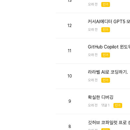
13
오래 전
인기
커서AI에디터 GPT5
12
오래 전
인기
GitHub Copilot 
11
오래 전
인기
라라벨 AI로 코딩하기.
10
오래 전
인기
확실한 디버깅
9
오래 전 댓글 1
인기
깃허브 코파일럿 프로 
8