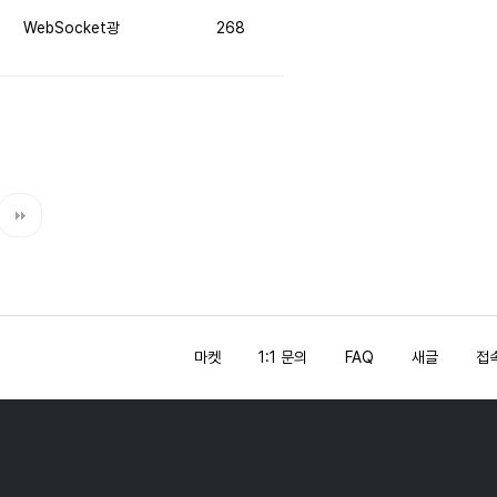
WebSocket광
268
마켓
1:1 문의
FAQ
새글
접