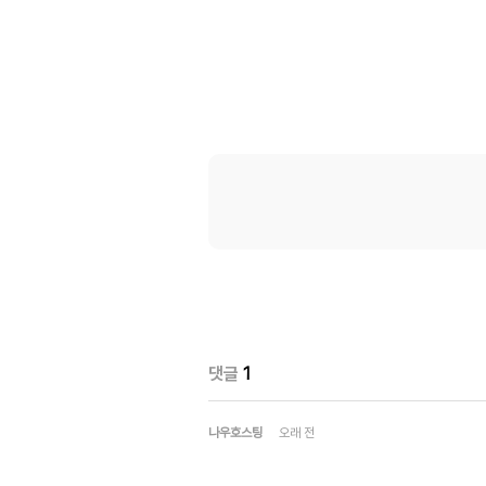
댓글
1
나우호스팅
오래 전