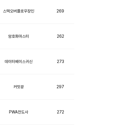
스택오버플로우장인
269
암호화마스터
262
데이터베이스귀신
273
커밋광
297
PWA전도사
272