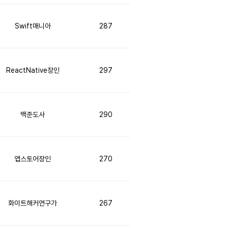
Swift매니아
287
ReactNative장인
297
백준도사
290
앱스토어장인
270
화이트해커연구가
267