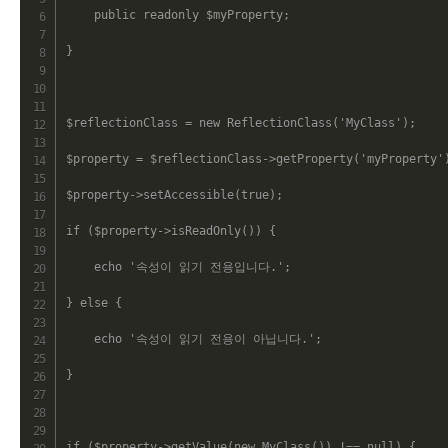
public
readonly
$myProperty
;
}
$reflectionClass
=
new
ReflectionClass
(
'MyClass'
)
;
$property
=
$reflectionClass
->
getProperty
(
'myProperty'
$property
->
setAccessible
(
true
)
;
if
(
$property
->
isReadOnly
(
)
)
{
echo
'속성이 읽기 전용입니다.'
;
}
else
{
echo
'속성이 읽기 전용이 아닙니다.'
;
}
if
(
$property
->
getValue
(
new
MyClass
(
)
)
!==
null
)
{