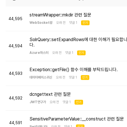
streamWrapper::mkdir 관련 질문
44,595
WebSocket광
오래 전 댓글 1
인기
SolrQuery::setExpandRows에 대한 이해가 필요합
다.
44,594
Azure마스터
오래 전 댓글 1
인기
Exception::getFile() 함수 이해를 부탁드립니다.
44,593
데이터베이스귀신
오래 전 댓글 1
인기
dcngettext 관련 질문
44,592
JWT연구가
오래 전 댓글 1
인기
SensitiveParameterValue::__construct 관련 질문
44,591
Swift매니아
오래 전 댓글 1
인기