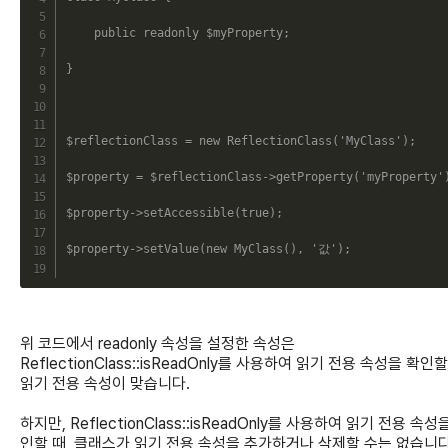
public
readonly
$myProperty
;
}
$reflectionClass
=
new
ReflectionClass
(
'MyClass'
)
;
$property
=
$reflectionClass
->
getProperty
(
'myProperty'
$property
->
setAccessible
(
true
)
;
$property
->
setValue
(
new
MyClass
(
)
,
'값'
)
;
위 코드에서 readonly 속성을 설정한 속성은
ReflectionClass::isReadOnly를 사용하여 읽기 전용 속성을 확인할
읽기 전용 속성이 맞습니다.
하지만, ReflectionClass::isReadOnly를 사용하여 읽기 전용 속성
인할 때, 클래스가 읽기 전용 속성을 추가하거나 삭제할 수는 없습니다