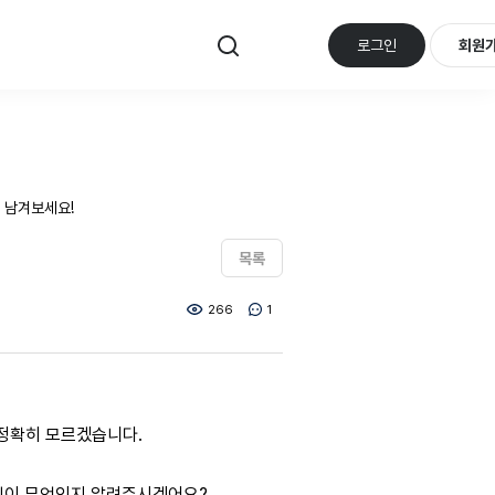
로그인
회원
 남겨보세요!
목록
266
1
을 정확히 모르겠습니다.
 타입이 무엇인지 알려주시겠어요?