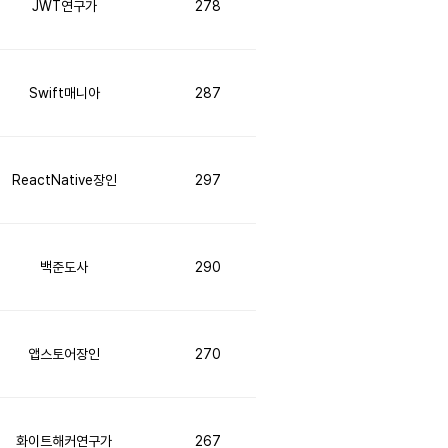
JWT연구가
278
Swift매니아
287
ReactNative장인
297
백준도사
290
앱스토어장인
270
화이트해커연구가
267