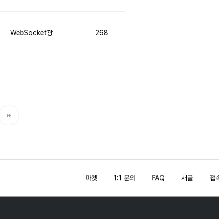
WebSocket광
268
마켓
1:1 문의
FAQ
새글
접