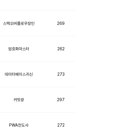
스택오버플로우장인
269
암호화마스터
262
데이터베이스귀신
273
커밋광
297
PWA전도사
272