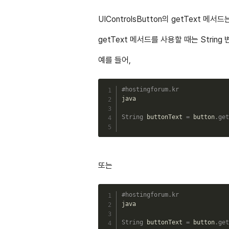
UIControlsButton의 getText 메서
getText 메서드를 사용할 때는 Strin
예를 들어,
#hostingforum.kr
java

String
 buttonText 
=
 button
.
get
또는
#hostingforum.kr
java

String
 buttonText 
=
 button
.
get