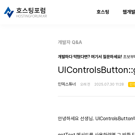
호스팅
웹개
개발자 Q&A
개발하다 막혔다면? 여기서 질문하세요!
초보부
UIControlsButton
인덱스튜너
오래 전
2025.07.30 11:28
인
안녕하세요 선생님. UIControlsButt
getText 메서드를 사용하려면 그 반환