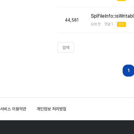
SplFileInfo::isW
44,581
오래 전 댓글 1
인기
검색
다음
맨끝
1
서비스 이용약관
개인정보 처리방침