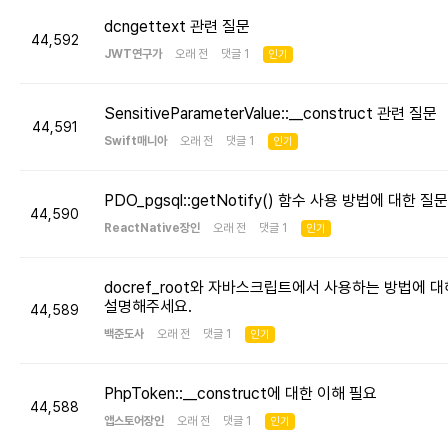
dcngettext 관련 질문
44,592
JWT연구가
오래 전 댓글 1
인기
SensitiveParameterValue::__construct 관련 질문
44,591
Swift매니아
오래 전 댓글 1
인기
PDO_pgsql::getNotify() 함수 사용 방법에 대한 질문
44,590
ReactNative장인
오래 전 댓글 1
인기
docref_root와 자바스크립트에서 사용하는 방법에 대
설명해주세요.
44,589
백준도사
오래 전 댓글 1
인기
PhpToken::__construct에 대한 이해 필요
44,588
앱스토어장인
오래 전 댓글 1
인기