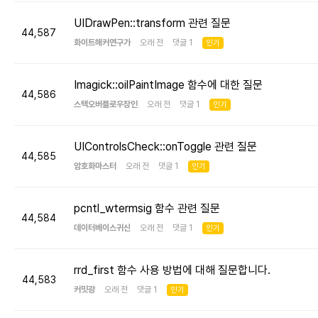
UIDrawPen::transform 관련 질문
44,587
화이트해커연구가
오래 전 댓글 1
인기
Imagick::oilPaintImage 함수에 대한 질문
44,586
스택오버플로우장인
오래 전 댓글 1
인기
UIControlsCheck::onToggle 관련 질문
44,585
암호화마스터
오래 전 댓글 1
인기
pcntl_wtermsig 함수 관련 질문
44,584
데이터베이스귀신
오래 전 댓글 1
인기
rrd_first 함수 사용 방법에 대해 질문합니다.
44,583
커밋광
오래 전 댓글 1
인기