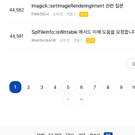
Imagick::setImageRenderingIntent 관련 질문
44,582
PWA전도사
오래 전 댓글 1
인기
SplFileInfo::isWritable 메서드 이해 도움을 요청합니
44,581
WebSocket광
오래 전 댓글 1
인기
1
2
3
4
5
6
7
8
9
1