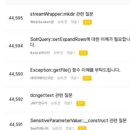
streamWrapper::mkdir 관련 질문
44,595
WebSocket광
오래 전 댓글 1
인기
SolrQuery::setExpandRows에 대한 이해가 필요합
다.
44,594
Azure마스터
오래 전 댓글 1
인기
Exception::getFile() 함수 이해를 부탁드립니다.
44,593
데이터베이스귀신
오래 전 댓글 1
인기
dcngettext 관련 질문
44,592
JWT연구가
오래 전 댓글 1
인기
SensitiveParameterValue::__construct 관련 질문
44,591
Swift매니아
오래 전 댓글 1
인기