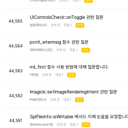
스택오버플로우장인
오래 전 댓글 1
인기
UIControlsCheck::onToggle 관련 질문
44,585
암호화마스터
오래 전 댓글 1
인기
pcntl_wtermsig 함수 관련 질문
44,584
데이터베이스귀신
오래 전 댓글 1
인기
rrd_first 함수 사용 방법에 대해 질문합니다.
44,583
커밋광
오래 전 댓글 1
인기
Imagick::setImageRenderingIntent 관련 질문
44,582
PWA전도사
오래 전 댓글 1
인기
SplFileInfo::isWritable 메서드 이해 도움을 요청합니
44,581
WebSocket광
오래 전 댓글 1
인기