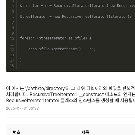
$iterator
=
new
RecursiveIteratorIterator
(
new
Recursiv
$treeIterator
=
new
RecursiveTreeIterator
(
$iterator
)
;
foreach
(
$treeIterator
as
$file
)
{
echo
$file
->
getPathname
(
)
.
"n"
;
}
이 예시는 '/path/to/directory'와 그 하위 디렉토리와 파일을 반복
처리합니다. RecursiveTreeIterator::__construct 메소드의 인자
RecursiveIteratorIterator 클래스의 인스턴스를 생성할 때 사용됩
2025-07-31 06:38
번호
제목