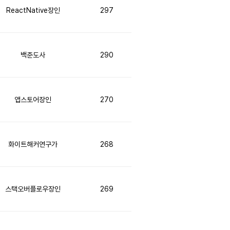
ReactNative장인
297
백준도사
290
앱스토어장인
270
화이트해커연구가
268
스택오버플로우장인
269