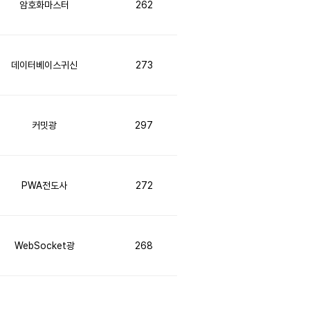
암호화마스터
262
데이터베이스귀신
273
커밋광
297
PWA전도사
272
WebSocket광
268