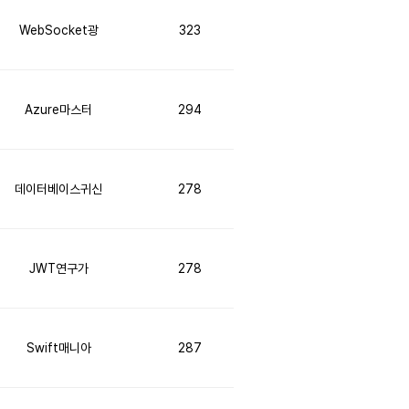
WebSocket광
323
Azure마스터
294
데이터베이스귀신
278
JWT연구가
278
Swift매니아
287