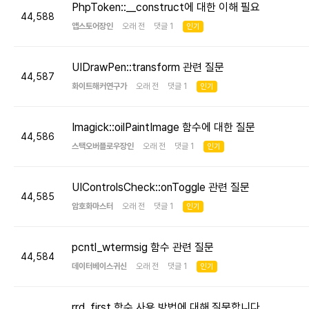
PhpToken::__construct에 대한 이해 필요
44,588
앱스토어장인
오래 전 댓글 1
인기
UIDrawPen::transform 관련 질문
44,587
화이트해커연구가
오래 전 댓글 1
인기
Imagick::oilPaintImage 함수에 대한 질문
44,586
스택오버플로우장인
오래 전 댓글 1
인기
UIControlsCheck::onToggle 관련 질문
44,585
암호화마스터
오래 전 댓글 1
인기
pcntl_wtermsig 함수 관련 질문
44,584
데이터베이스귀신
오래 전 댓글 1
인기
rrd_first 함수 사용 방법에 대해 질문합니다.