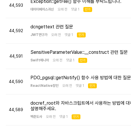
Exception::getFile() 함수 이해를 부탁드립니다.
44,593
데이터베이스귀신
오래 전 댓글 1
인기
dcngettext 관련 질문
44,592
JWT연구가
오래 전 댓글 1
인기
SensitiveParameterValue::__construct 관련 질문
44,591
Swift매니아
오래 전 댓글 1
인기
PDO_pgsql::getNotify() 함수 사용 방법에 대한 질문
44,590
ReactNative장인
오래 전 댓글 1
인기
docref_root와 자바스크립트에서 사용하는 방법에 대
설명해주세요.
44,589
백준도사
오래 전 댓글 1
인기