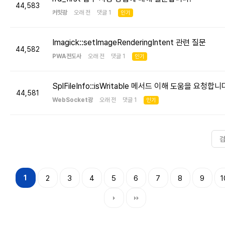
44,583
커밋광
오래 전 댓글 1
인기
Imagick::setImageRenderingIntent 관련 질문
44,582
PWA전도사
오래 전 댓글 1
인기
SplFileInfo::isWritable 메서드 이해 도움을 요청합니
44,581
WebSocket광
오래 전 댓글 1
인기
1
2
3
4
5
6
7
8
9
1