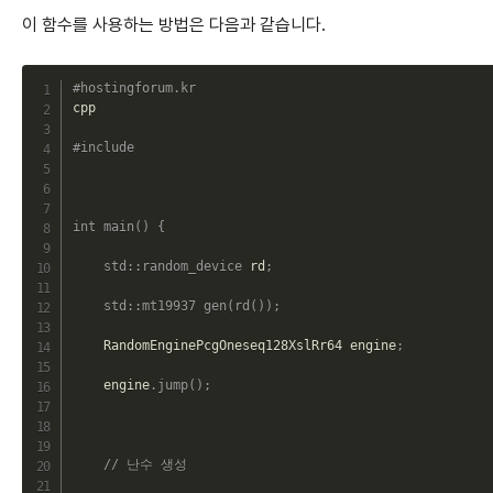
이 함수를 사용하는 방법은 다음과 같습니다.
C
#hostingforum.kr
cpp

#include 
int
main
(
)
{
std
::
random_device
 rd
;
std
::
mt19937
gen
(
rd
(
)
)
;
    RandomEnginePcgOneseq128XslRr64 engine
;
    engine
.
jump
(
)
;
// 난수 생성