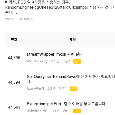
따라서, PCG 알고리즘을 사용하는 경우,
RandomEnginePcgOneseq128XslRr64::jump를 사용하는 것이 
습니다.
2025-08-01 04:55
번호
제목
streamWrapper::mkdir 관련 질문
44,595
WebSocket광
오래 전 댓글 1
인기
SolrQuery::setExpandRows에 대한 이해가 필요합
다.
44,594
Azure마스터
오래 전 댓글 1
인기
Exception::getFile() 함수 이해를 부탁드립니다.
44,593
데이터베이스귀신
오래 전 댓글 1
인기