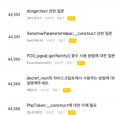
dcngettext 관련 질문
44,592
JWT연구가
오래 전 댓글 1
인기
SensitiveParameterValue::__construct 관련 질문
44,591
Swift매니아
오래 전 댓글 1
인기
PDO_pgsql::getNotify() 함수 사용 방법에 대한 질문
44,590
ReactNative장인
오래 전 댓글 1
인기
docref_root와 자바스크립트에서 사용하는 방법에 대
설명해주세요.
44,589
백준도사
오래 전 댓글 1
인기
PhpToken::__construct에 대한 이해 필요
44,588
앱스토어장인
오래 전 댓글 1
인기