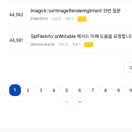
Imagick::setImageRenderingIntent 관련 질문
44,582
PWA전도사
오래 전 댓글 1
인기
SplFileInfo::isWritable 메서드 이해 도움을 요청합니
44,581
WebSocket광
오래 전 댓글 1
인기
1
2
3
4
5
6
7
8
9
1