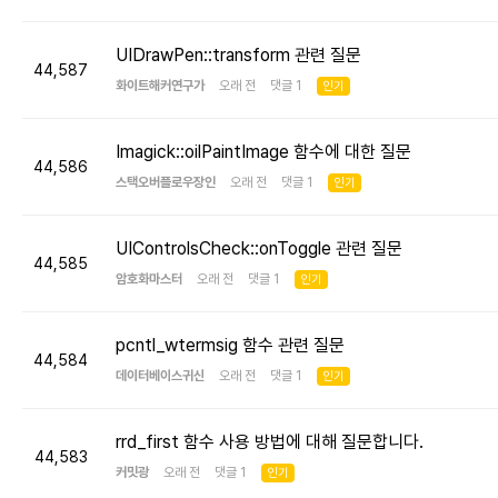
UIDrawPen::transform 관련 질문
44,587
화이트해커연구가
오래 전 댓글 1
인기
Imagick::oilPaintImage 함수에 대한 질문
44,586
스택오버플로우장인
오래 전 댓글 1
인기
UIControlsCheck::onToggle 관련 질문
44,585
암호화마스터
오래 전 댓글 1
인기
pcntl_wtermsig 함수 관련 질문
44,584
데이터베이스귀신
오래 전 댓글 1
인기
rrd_first 함수 사용 방법에 대해 질문합니다.
44,583
커밋광
오래 전 댓글 1
인기