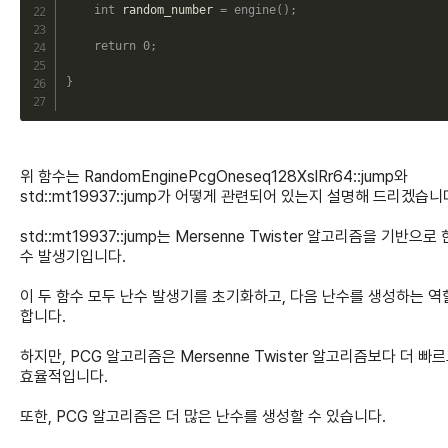
int
 random_number 
=
engine
(
)
;
return
0
;
}
위 함수는 RandomEnginePcgOneseq128XslRr64::jump와
std::mt19937::jump가 어떻게 관련되어 있는지 설명해 드리겠습니
std::mt19937::jump는 Mersenne Twister 알고리즘을 기반으로 
수 발생기입니다.
이 두 함수 모두 난수 발생기를 초기화하고, 다음 난수를 생성하는 역
합니다.
하지만, PCG 알고리즘은 Mersenne Twister 알고리즘보다 더 빠
효율적입니다.
또한, PCG 알고리즘은 더 많은 난수를 생성할 수 있습니다.