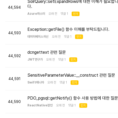
SolrQuery::setExpandRows에 대한 이해가 필요합
다.
44,594
Azure마스터
오래 전 댓글 1
인기
Exception::getFile() 함수 이해를 부탁드립니다.
44,593
데이터베이스귀신
오래 전 댓글 1
인기
dcngettext 관련 질문
44,592
JWT연구가
오래 전 댓글 1
인기
SensitiveParameterValue::__construct 관련 질문
44,591
Swift매니아
오래 전 댓글 1
인기
PDO_pgsql::getNotify() 함수 사용 방법에 대한 질문
44,590
ReactNative장인
오래 전 댓글 1
인기