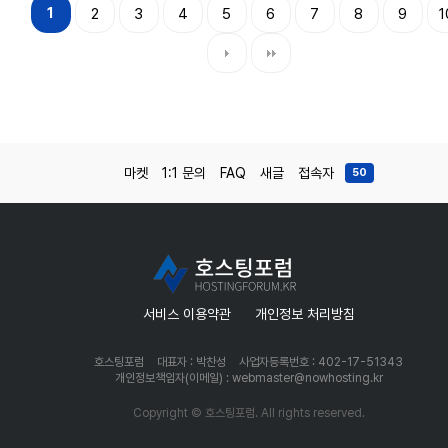
1
2
3
4
5
6
7
8
9
1
마켓
1:1 문의
FAQ
새글
접속자
50
서비스 이용약관
개인정보 처리방침
호스팅포럼
대표자 : 박찬성
사업자등록번호 : 402-17-51343
개인정보책임자(이메일) : webmaster@nowhosting.kr
Copyright © 호스팅포럼. All rights reserved.