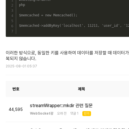
php
$memcached
=
new
Memcached
(
)
;
$memcached
->
addByKey
(
'localhost'
,
11211
,
'user_id'
,
'1
이러한 방식으로, 동일한 키를 사용하여 데이터를 저장할 때 데이터가
복되지 않습니다.
2025-08-01 05:37
번호
제목
streamWrapper::mkdir 관련 질문
44,595
WebSocket광
오래 전 댓글 1
인기