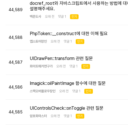
docref_root와 자바스크립트에서 사용하는 방법에 대
설명해주세요.
44,589
백준도사
오래 전 댓글 1
인기
PhpToken::__construct에 대한 이해 필요
44,588
앱스토어장인
오래 전 댓글 1
인기
UIDrawPen::transform 관련 질문
44,587
화이트해커연구가
오래 전 댓글 1
인기
Imagick::oilPaintImage 함수에 대한 질문
44,586
스택오버플로우장인
오래 전 댓글 1
인기
UIControlsCheck::onToggle 관련 질문
44,585
암호화마스터
오래 전 댓글 1
인기