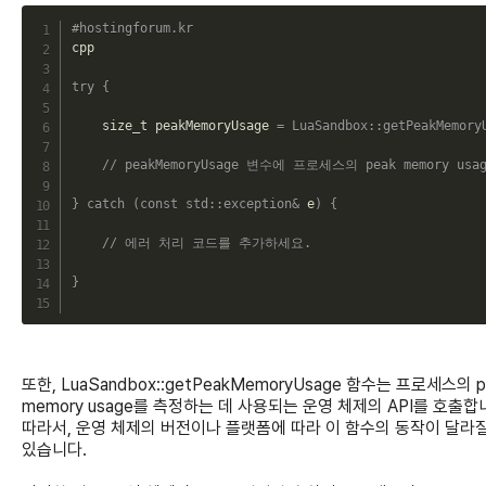
C
#hostingforum.kr
cpp

try
{
    size_t peakMemoryUsage 
=
LuaSandbox
::
getPeakMemory
// peakMemoryUsage 변수에 프로세스의 peak memory u
}
catch
(
const
std
::
exception
&
 e
)
{
// 에러 처리 코드를 추가하세요.
}
또한, LuaSandbox::getPeakMemoryUsage 함수는 프로세스의 p
memory usage를 측정하는 데 사용되는 운영 체제의 API를 호출합
따라서, 운영 체제의 버전이나 플랫폼에 따라 이 함수의 동작이 달라질
있습니다.