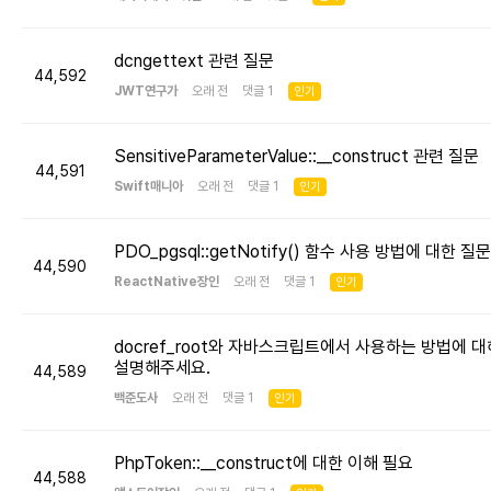
dcngettext 관련 질문
44,592
JWT연구가
오래 전 댓글 1
인기
SensitiveParameterValue::__construct 관련 질문
44,591
Swift매니아
오래 전 댓글 1
인기
PDO_pgsql::getNotify() 함수 사용 방법에 대한 질문
44,590
ReactNative장인
오래 전 댓글 1
인기
docref_root와 자바스크립트에서 사용하는 방법에 대
설명해주세요.
44,589
백준도사
오래 전 댓글 1
인기
PhpToken::__construct에 대한 이해 필요
44,588