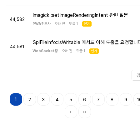
Imagick::setImageRenderingIntent 관련 질문
44,582
PWA전도사
오래 전 댓글 1
인기
SplFileInfo::isWritable 메서드 이해 도움을 요청합니
44,581
WebSocket광
오래 전 댓글 1
인기
1
2
3
4
5
6
7
8
9
1