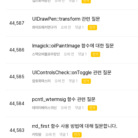
앱스토어장인
오래 전 댓글 1
인기
UIDrawPen::transform 관련 질문
44,587
화이트해커연구가
오래 전 댓글 1
인기
Imagick::oilPaintImage 함수에 대한 질문
44,586
스택오버플로우장인
오래 전 댓글 1
인기
UIControlsCheck::onToggle 관련 질문
44,585
암호화마스터
오래 전 댓글 1
인기
pcntl_wtermsig 함수 관련 질문
44,584
데이터베이스귀신
오래 전 댓글 1
인기
rrd_first 함수 사용 방법에 대해 질문합니다.
44,583
커밋광
오래 전 댓글 1
인기