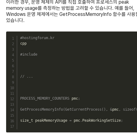
이러한 경우, 운영 체제의 API를 직접 호출하여 프로세스의 peak
memory usage를 측정하는 방법을 고려할 수 있습니다. 예를 들어,
Windows 운영 체제에서는 GetProcessMemoryInfo 함수를 사용
있습니다.
C
#hostingforum.kr
cpp

#include 
// ...
PROCESS_MEMORY_COUNTERS
 pmc
;
GetProcessMemoryInfo
(
GetCurrentProcess
(
)
,
&
pmc
,
sizeof
size_t peakMemoryUsage 
=
 pmc
.
PeakWorkingSetSize
;