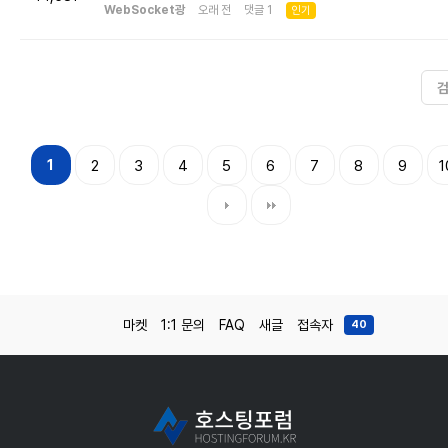
WebSocket광
오래 전 댓글 1
인기
1
2
3
4
5
6
7
8
9
1
마켓
1:1 문의
FAQ
새글
접속자
40