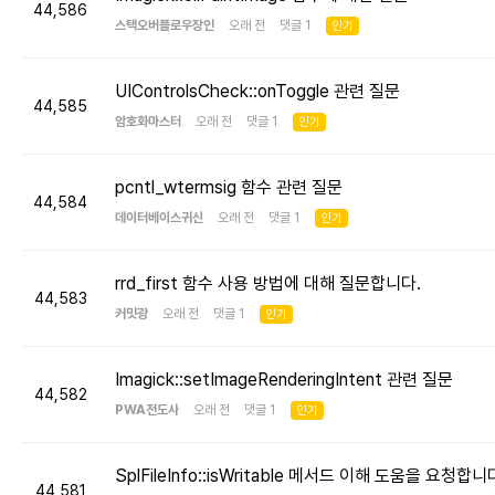
44,586
스택오버플로우장인
오래 전 댓글 1
인기
UIControlsCheck::onToggle 관련 질문
44,585
암호화마스터
오래 전 댓글 1
인기
pcntl_wtermsig 함수 관련 질문
44,584
데이터베이스귀신
오래 전 댓글 1
인기
rrd_first 함수 사용 방법에 대해 질문합니다.
44,583
커밋광
오래 전 댓글 1
인기
Imagick::setImageRenderingIntent 관련 질문
44,582
PWA전도사
오래 전 댓글 1
인기
SplFileInfo::isWritable 메서드 이해 도움을 요청합니
44,581