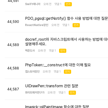
44,591
Swift매니아
오래 전 댓글 1
인기
PDO_pgsql::getNotify() 함수 사용 방법에 대한 질문
44,590
ReactNative장인
오래 전 댓글 1
인기
docref_root와 자바스크립트에서 사용하는 방법에 대
설명해주세요.
44,589
백준도사
오래 전 댓글 1
인기
PhpToken::__construct에 대한 이해 필요
44,588
앱스토어장인
오래 전 댓글 1
인기
UIDrawPen::transform 관련 질문
44,587
화이트해커연구가
오래 전 댓글 1
인기
Imagick::oilPaintImage 함수에 대한 질문