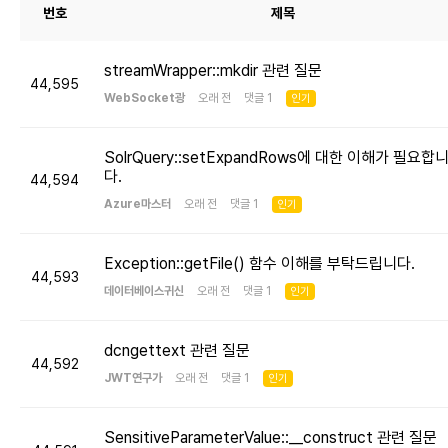
번호
제목
streamWrapper::mkdir 관련 질문
44,595
WebSocket광
오래 전 댓글 1
인기
SolrQuery::setExpandRows에 대한 이해가 필요합
다.
44,594
Azure마스터
오래 전 댓글 1
인기
Exception::getFile() 함수 이해를 부탁드립니다.
44,593
데이터베이스귀신
오래 전 댓글 1
인기
dcngettext 관련 질문
44,592
JWT연구가
오래 전 댓글 1
인기
SensitiveParameterValue::__construct 관련 질문