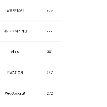
암호화마스터
268
데이터베이스귀신
277
커밋광
301
PWA전도사
277
WebSocket광
272