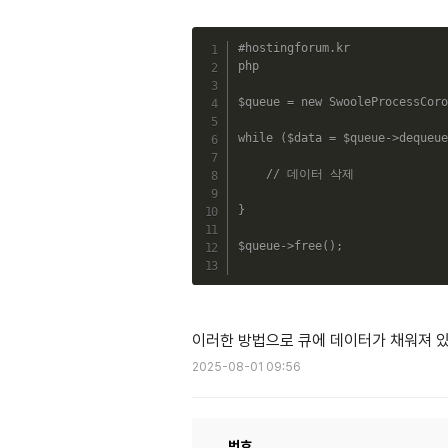
#hostingforum.kr
php
$queue
=
new
SwooleProcessCoro
while
(
$data
=
$queue
->
dequeue
// 데이터 삭제
}
$queue
->
free
(
)
;
이러한 방법으로 큐에 데이터가 채워져 있으
2025-08-01 09:56
번호