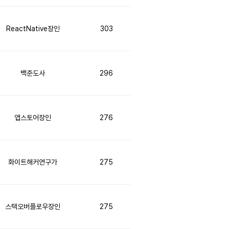
ReactNative장인
303
백준도사
296
앱스토어장인
276
화이트해커연구가
275
스택오버플로우장인
275