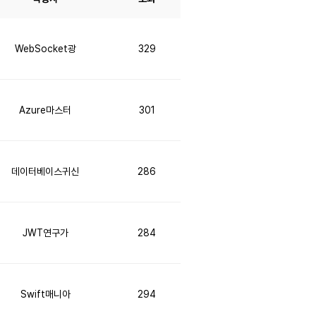
WebSocket광
329
Azure마스터
301
데이터베이스귀신
286
JWT연구가
284
Swift매니아
294