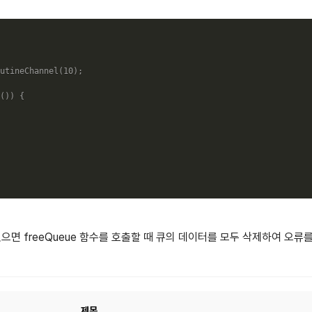
utineChannel
(
10
)
;
(
)
)
{
면 freeQueue 함수를 호출할 때 큐의 데이터를 모두 삭제하여 오류를
제목