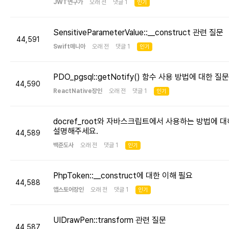
JWT연구가
오래 전 댓글 1
인기
SensitiveParameterValue::__construct 관련 질문
44,591
Swift매니아
오래 전 댓글 1
인기
PDO_pgsql::getNotify() 함수 사용 방법에 대한 질문
44,590
ReactNative장인
오래 전 댓글 1
인기
docref_root와 자바스크립트에서 사용하는 방법에 대
설명해주세요.
44,589
백준도사
오래 전 댓글 1
인기
PhpToken::__construct에 대한 이해 필요
44,588
앱스토어장인
오래 전 댓글 1
인기
UIDrawPen::transform 관련 질문
44,587