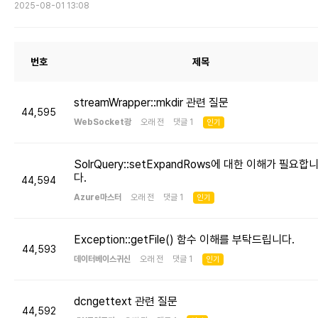
2025-08-01 13:08
번호
제목
streamWrapper::mkdir 관련 질문
44,595
WebSocket광
오래 전 댓글 1
인기
SolrQuery::setExpandRows에 대한 이해가 필요합
다.
44,594
Azure마스터
오래 전 댓글 1
인기
Exception::getFile() 함수 이해를 부탁드립니다.
44,593
데이터베이스귀신
오래 전 댓글 1
인기
dcngettext 관련 질문
44,592