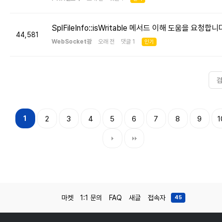
SplFileInfo::isWritable 메서드 이해 도움을 요청합니
44,581
WebSocket광
오래 전 댓글 1
인기
1
2
3
4
5
6
7
8
9
1
마켓
1:1 문의
FAQ
새글
접속자
45