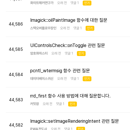
화이트해커연구가
오래 전 댓글 1
인기
Imagick::oilPaintImage 함수에 대한 질문
44,586
스택오버플로우장인
오래 전 댓글 1
인기
UIControlsCheck::onToggle 관련 질문
44,585
암호화마스터
오래 전 댓글 1
인기
pcntl_wtermsig 함수 관련 질문
44,584
데이터베이스귀신
오래 전 댓글 1
인기
rrd_first 함수 사용 방법에 대해 질문합니다.
44,583
커밋광
오래 전 댓글 1
인기
Imagick::setImageRenderingIntent 관련 질문
44,582
PWA전도사
오래 전 댓글 1
인기