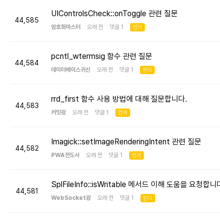
UIControlsCheck::onToggle 관련 질문
44,585
암호화마스터
오래 전 댓글 1
인기
pcntl_wtermsig 함수 관련 질문
44,584
데이터베이스귀신
오래 전 댓글 1
인기
rrd_first 함수 사용 방법에 대해 질문합니다.
44,583
커밋광
오래 전 댓글 1
인기
Imagick::setImageRenderingIntent 관련 질문
44,582
PWA전도사
오래 전 댓글 1
인기
SplFileInfo::isWritable 메서드 이해 도움을 요청합니
44,581
WebSocket광
오래 전 댓글 1
인기