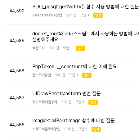
PDO_pgsql::getNotify() 함수 사용 방법에 대한 질문
44,590
ReactNative장인
오래 전 댓글 1
인기
docref_root와 자바스크립트에서 사용하는 방법에 대
설명해주세요.
44,589
백준도사
오래 전 댓글 1
인기
PhpToken::__construct에 대한 이해 필요
44,588
앱스토어장인
오래 전 댓글 1
인기
UIDrawPen::transform 관련 질문
44,587
화이트해커연구가
오래 전 댓글 1
인기
Imagick::oilPaintImage 함수에 대한 질문
44,586
스택오버플로우장인
오래 전 댓글 1
인기