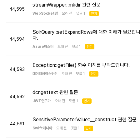
streamWrapper::mkdir 관련 질문
44,595
WebSocket광
오래 전 댓글 1
인기
SolrQuery::setExpandRows에 대한 이해가 필요합
다.
44,594
Azure마스터
오래 전 댓글 1
인기
Exception::getFile() 함수 이해를 부탁드립니다.
44,593
데이터베이스귀신
오래 전 댓글 1
인기
dcngettext 관련 질문
44,592
JWT연구가
오래 전 댓글 1
인기
SensitiveParameterValue::__construct 관련 질문
44,591
Swift매니아
오래 전 댓글 1
인기