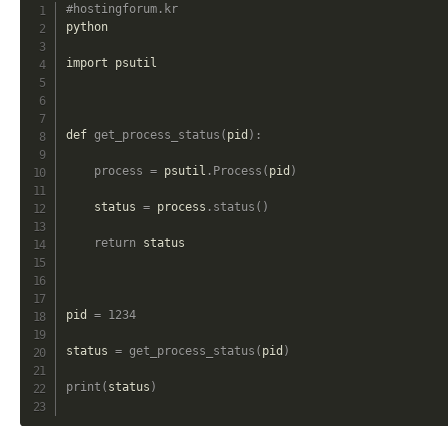
C
#hostingforum.kr
python

import psutil

def 
get_process_status
(
pid
)
:
process
=
 psutil
.
Process
(
pid
)
    status 
=
 process
.
status
(
)
return
 status

pid 
=
1234
status 
=
get_process_status
(
pid
)
print
(
status
)