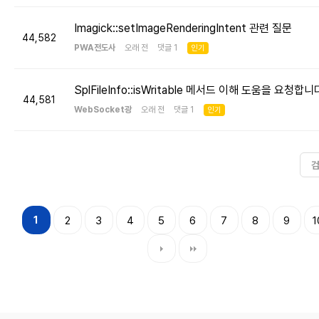
Imagick::setImageRenderingIntent 관련 질문
44,582
PWA전도사
오래 전 댓글 1
인기
SplFileInfo::isWritable 메서드 이해 도움을 요청합니
44,581
WebSocket광
오래 전 댓글 1
인기
1
2
3
4
5
6
7
8
9
1