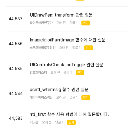
UIDrawPen::transform 관련 질문
44,587
화이트해커연구가
오래 전 댓글 1
인기
Imagick::oilPaintImage 함수에 대한 질문
44,586
스택오버플로우장인
오래 전 댓글 1
인기
UIControlsCheck::onToggle 관련 질문
44,585
암호화마스터
오래 전 댓글 1
인기
pcntl_wtermsig 함수 관련 질문
44,584
데이터베이스귀신
오래 전 댓글 1
인기
rrd_first 함수 사용 방법에 대해 질문합니다.
44,583
커밋광
오래 전 댓글 1
인기