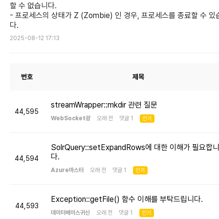
할 수 없습니다.
- 프로세스의 상태가 Z (Zombie) 인 경우, 프로세스를 종료할 수 
다.
2025-08-12 17:13
번호
제목
streamWrapper::mkdir 관련 질문
44,595
WebSocket광
오래 전 댓글 1
인기
SolrQuery::setExpandRows에 대한 이해가 필요합
다.
44,594
Azure마스터
오래 전 댓글 1
인기
Exception::getFile() 함수 이해를 부탁드립니다.
44,593
데이터베이스귀신
오래 전 댓글 1
인기