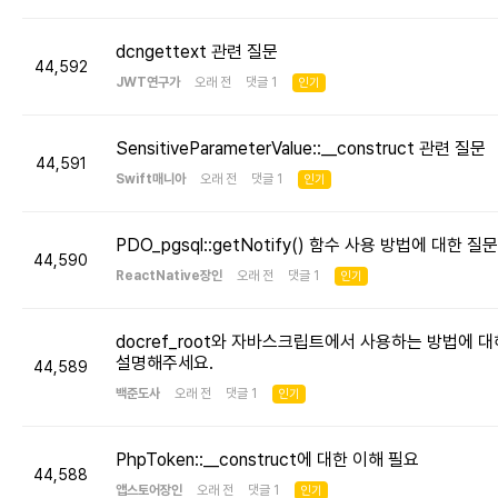
dcngettext 관련 질문
44,592
JWT연구가
오래 전 댓글 1
인기
SensitiveParameterValue::__construct 관련 질문
44,591
Swift매니아
오래 전 댓글 1
인기
PDO_pgsql::getNotify() 함수 사용 방법에 대한 질문
44,590
ReactNative장인
오래 전 댓글 1
인기
docref_root와 자바스크립트에서 사용하는 방법에 대
설명해주세요.
44,589
백준도사
오래 전 댓글 1
인기
PhpToken::__construct에 대한 이해 필요
44,588
앱스토어장인
오래 전 댓글 1
인기