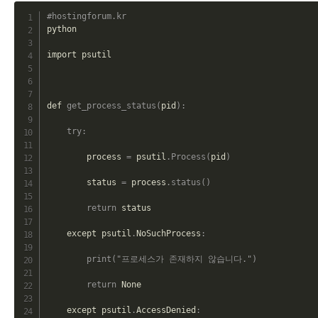
C
#hostingforum.kr
python

import psutil

def 
get_process_status
(
pid
)
:
try
:
        process 
=
 psutil
.
Process
(
pid
)
        status 
=
 process
.
status
(
)
return
 status

    except psutil
.
NoSuchProcess
:
print
(
"프로세스가 존재하지 않습니다."
)
return
 None

    except psutil
.
AccessDenied
: