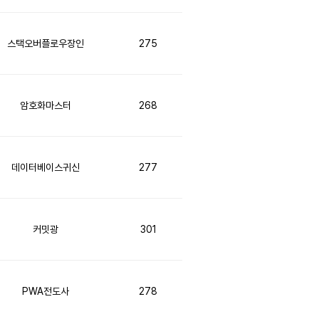
스택오버플로우장인
275
암호화마스터
268
데이터베이스귀신
277
커밋광
301
PWA전도사
278