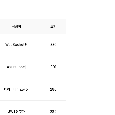
작성자
조회
WebSocket광
330
Azure마스터
301
데이터베이스귀신
286
JWT연구가
284