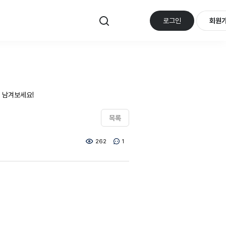
로그인
회원
 남겨보세요!
목록
262
1