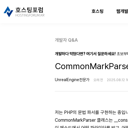
호스팅
웹개
개발자 Q&A
개발하다 막혔다면? 여기서 질문하세요!
초보부
CommonMarkParse
UnrealEngine전문가
오래 전
2025.08.12 1
저는 PHP의 문법 파서를 구현하는 중입
CommonMarkParser 클래스는 __con
이 메소드에서 어떤 파라미터를 받고, 어