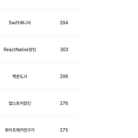
Swift매니아
294
ReactNative장인
303
백준도사
296
앱스토어장인
276
화이트해커연구가
275