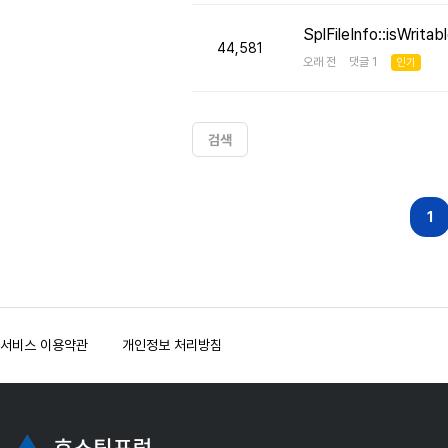
SplFileInfo::isW
44,581
오래 전 댓글 1
인기
검색
다음
맨끝
1
서비스 이용약관
개인정보 처리방침