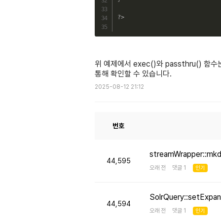
?>
위 예제에서 exec()와 passthru()
통해 확인할 수 있습니다.
2025-08-12 21:12
번호
streamWrapper::mk
44,595
오래 전 댓글 1
인기
SolrQuery::setE
44,594
오래 전 댓글 1
인기