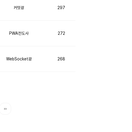
커밋광
297
PWA전도사
272
WebSocket광
268