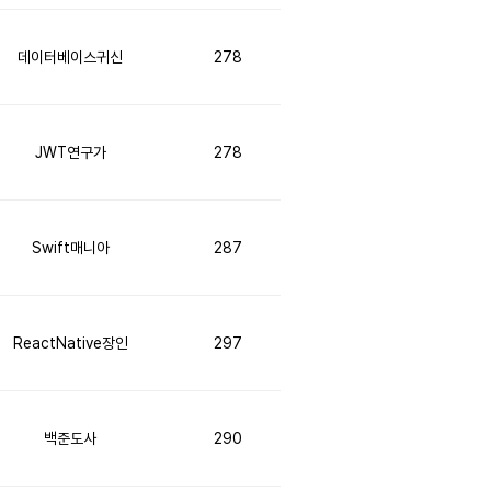
데이터베이스귀신
278
JWT연구가
278
Swift매니아
287
ReactNative장인
297
백준도사
290