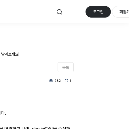
로그인
회원
 남겨보세요!
목록
282
1
니다.
을 변경하고 나면, php.ini파일을 수정하