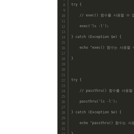
try
{
// exec() 함수를 사용할 수
exec
(
'ls -l'
)
;
}
catch
(
Exception
$e
)
{
echo
"exec() 함수는 사용할
}
try
{
// passthru() 함수를 사용
passthru
(
'ls -l'
)
;
}
catch
(
Exception
$e
)
{
echo
"passthru() 함수는 
}