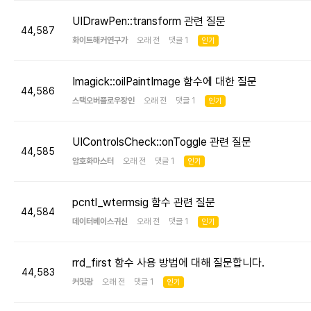
UIDrawPen::transform 관련 질문
44,587
화이트해커연구가
오래 전 댓글 1
인기
Imagick::oilPaintImage 함수에 대한 질문
44,586
스택오버플로우장인
오래 전 댓글 1
인기
UIControlsCheck::onToggle 관련 질문
44,585
암호화마스터
오래 전 댓글 1
인기
pcntl_wtermsig 함수 관련 질문
44,584
데이터베이스귀신
오래 전 댓글 1
인기
rrd_first 함수 사용 방법에 대해 질문합니다.
44,583
커밋광
오래 전 댓글 1
인기