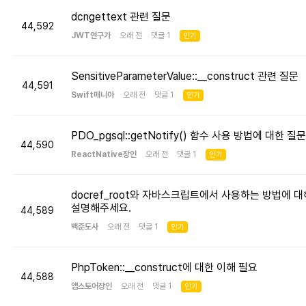
dcngettext 관련 질문
44,592
JWT연구가
오래 전 댓글 1
인기
SensitiveParameterValue::__construct 관련 질문
44,591
Swift매니아
오래 전 댓글 1
인기
PDO_pgsql::getNotify() 함수 사용 방법에 대한 질문
44,590
ReactNative장인
오래 전 댓글 1
인기
docref_root와 자바스크립트에서 사용하는 방법에 대
설명해주세요.
44,589
백준도사
오래 전 댓글 1
인기
PhpToken::__construct에 대한 이해 필요
44,588
앱스토어장인
오래 전 댓글 1
인기