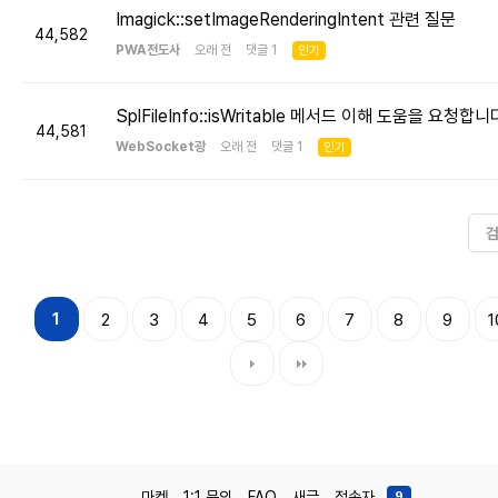
Imagick::setImageRenderingIntent 관련 질문
44,582
PWA전도사
오래 전 댓글 1
인기
SplFileInfo::isWritable 메서드 이해 도움을 요청합니
44,581
WebSocket광
오래 전 댓글 1
인기
1
2
3
4
5
6
7
8
9
1
마켓
1:1 문의
FAQ
새글
접속자
9