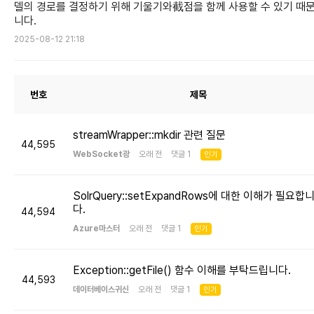
델의 경로를 결정하기 위해 기울기와截점을 함께 사용할 수 있기 때
니다.
2025-08-12 21:18
번호
제목
streamWrapper::mkdir 관련 질문
44,595
WebSocket광
오래 전 댓글 1
인기
SolrQuery::setExpandRows에 대한 이해가 필요합
다.
44,594
Azure마스터
오래 전 댓글 1
인기
Exception::getFile() 함수 이해를 부탁드립니다.
44,593
데이터베이스귀신
오래 전 댓글 1
인기