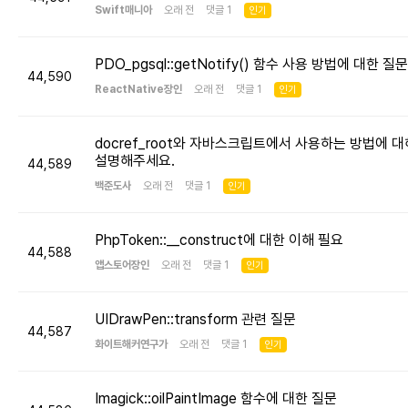
Swift매니아
오래 전 댓글 1
인기
PDO_pgsql::getNotify() 함수 사용 방법에 대한 질문
44,590
ReactNative장인
오래 전 댓글 1
인기
docref_root와 자바스크립트에서 사용하는 방법에 대
설명해주세요.
44,589
백준도사
오래 전 댓글 1
인기
PhpToken::__construct에 대한 이해 필요
44,588
앱스토어장인
오래 전 댓글 1
인기
UIDrawPen::transform 관련 질문
44,587
화이트해커연구가
오래 전 댓글 1
인기
Imagick::oilPaintImage 함수에 대한 질문