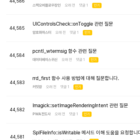
44,586
스택오버플로우장인
오래 전 댓글 1
인기
UIControlsCheck::onToggle 관련 질문
44,585
암호화마스터
오래 전 댓글 1
인기
pcntl_wtermsig 함수 관련 질문
44,584
데이터베이스귀신
오래 전 댓글 1
인기
rrd_first 함수 사용 방법에 대해 질문합니다.
44,583
커밋광
오래 전 댓글 1
인기
Imagick::setImageRenderingIntent 관련 질문
44,582
PWA전도사
오래 전 댓글 1
인기
SplFileInfo::isWritable 메서드 이해 도움을 요청합니
44,581