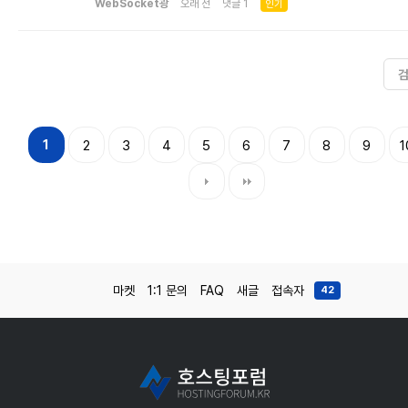
WebSocket광
오래 전 댓글 1
인기
1
2
3
4
5
6
7
8
9
1
마켓
1:1 문의
FAQ
새글
접속자
42