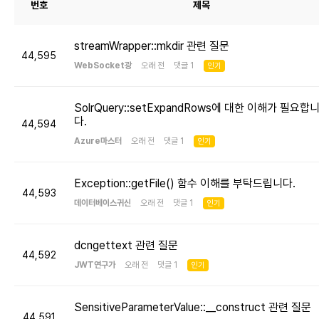
번호
제목
streamWrapper::mkdir 관련 질문
44,595
WebSocket광
오래 전 댓글 1
인기
SolrQuery::setExpandRows에 대한 이해가 필요합
다.
44,594
Azure마스터
오래 전 댓글 1
인기
Exception::getFile() 함수 이해를 부탁드립니다.
44,593
데이터베이스귀신
오래 전 댓글 1
인기
dcngettext 관련 질문
44,592
JWT연구가
오래 전 댓글 1
인기
SensitiveParameterValue::__construct 관련 질문
44,591