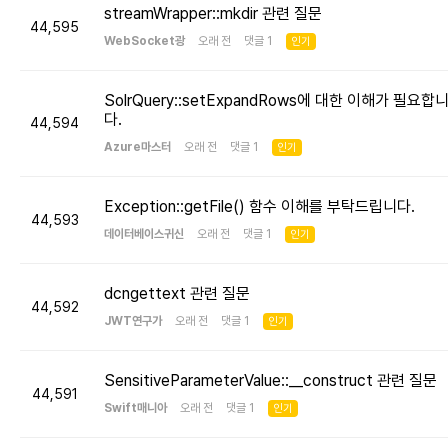
streamWrapper::mkdir 관련 질문
44,595
WebSocket광
오래 전 댓글 1
인기
SolrQuery::setExpandRows에 대한 이해가 필요합
다.
44,594
Azure마스터
오래 전 댓글 1
인기
Exception::getFile() 함수 이해를 부탁드립니다.
44,593
데이터베이스귀신
오래 전 댓글 1
인기
dcngettext 관련 질문
44,592
JWT연구가
오래 전 댓글 1
인기
SensitiveParameterValue::__construct 관련 질문
44,591
Swift매니아
오래 전 댓글 1
인기