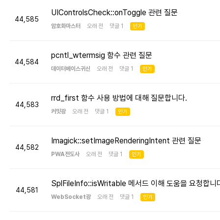
UIControlsCheck::onToggle 관련 질문
44,585
암호화마스터
오래 전 댓글 1
인기
pcntl_wtermsig 함수 관련 질문
44,584
데이터베이스귀신
오래 전 댓글 1
인기
rrd_first 함수 사용 방법에 대해 질문합니다.
44,583
커밋광
오래 전 댓글 1
인기
Imagick::setImageRenderingIntent 관련 질문
44,582
PWA전도사
오래 전 댓글 1
인기
SplFileInfo::isWritable 메서드 이해 도움을 요청합니
44,581
WebSocket광
오래 전 댓글 1
인기