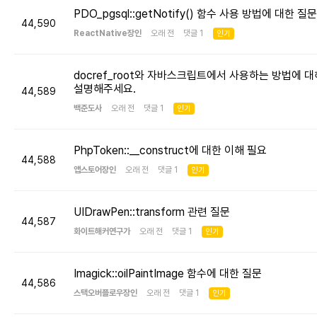
PDO_pgsql::getNotify() 함수 사용 방법에 대한 질문
44,590
ReactNative장인
오래 전 댓글 1
인기
docref_root와 자바스크립트에서 사용하는 방법에 대
설명해주세요.
44,589
백준도사
오래 전 댓글 1
인기
PhpToken::__construct에 대한 이해 필요
44,588
앱스토어장인
오래 전 댓글 1
인기
UIDrawPen::transform 관련 질문
44,587
화이트해커연구가
오래 전 댓글 1
인기
Imagick::oilPaintImage 함수에 대한 질문
44,586
스택오버플로우장인
오래 전 댓글 1
인기