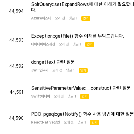
SolrQuery::setExpandRows에 대한 이해가 필요합
다.
44,594
Azure마스터
오래 전 댓글 1
인기
Exception::getFile() 함수 이해를 부탁드립니다.
44,593
데이터베이스귀신
오래 전 댓글 1
인기
dcngettext 관련 질문
44,592
JWT연구가
오래 전 댓글 1
인기
SensitiveParameterValue::__construct 관련 질문
44,591
Swift매니아
오래 전 댓글 1
인기
PDO_pgsql::getNotify() 함수 사용 방법에 대한 질문
44,590
ReactNative장인
오래 전 댓글 1
인기