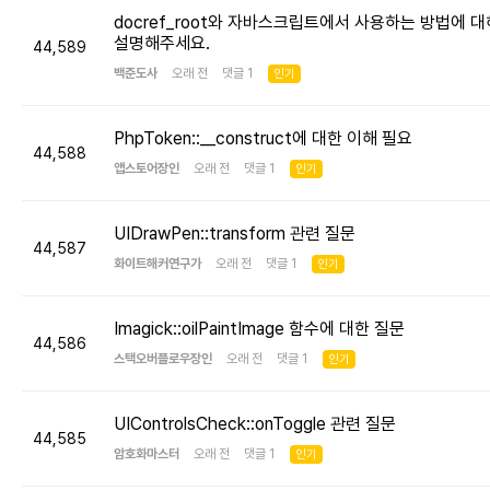
docref_root와 자바스크립트에서 사용하는 방법에 대
설명해주세요.
44,589
백준도사
오래 전 댓글 1
인기
PhpToken::__construct에 대한 이해 필요
44,588
앱스토어장인
오래 전 댓글 1
인기
UIDrawPen::transform 관련 질문
44,587
화이트해커연구가
오래 전 댓글 1
인기
Imagick::oilPaintImage 함수에 대한 질문
44,586
스택오버플로우장인
오래 전 댓글 1
인기
UIControlsCheck::onToggle 관련 질문
44,585
암호화마스터
오래 전 댓글 1
인기