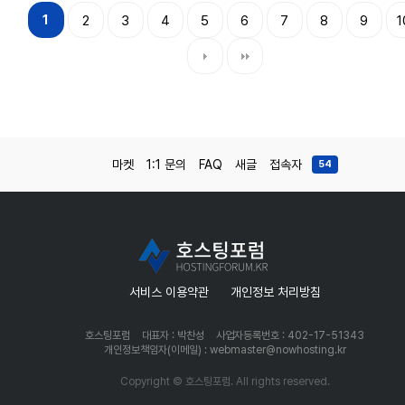
1
2
3
4
5
6
7
8
9
1
마켓
1:1 문의
FAQ
새글
접속자
54
서비스 이용약관
개인정보 처리방침
호스팅포럼
대표자 : 박찬성
사업자등록번호 : 402-17-51343
개인정보책임자(이메일) : webmaster@nowhosting.kr
Copyright © 호스팅포럼. All rights reserved.