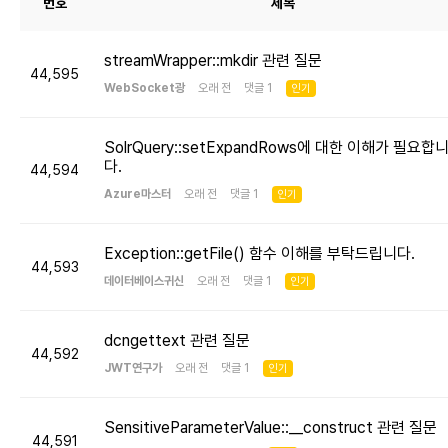
번호
제목
streamWrapper::mkdir 관련 질문
44,595
WebSocket광
오래 전 댓글 1
인기
SolrQuery::setExpandRows에 대한 이해가 필요합
다.
44,594
Azure마스터
오래 전 댓글 1
인기
Exception::getFile() 함수 이해를 부탁드립니다.
44,593
데이터베이스귀신
오래 전 댓글 1
인기
dcngettext 관련 질문
44,592
JWT연구가
오래 전 댓글 1
인기
SensitiveParameterValue::__construct 관련 질문
44,591