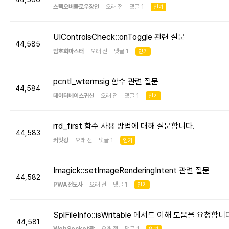
스택오버플로우장인
오래 전 댓글 1
인기
UIControlsCheck::onToggle 관련 질문
44,585
암호화마스터
오래 전 댓글 1
인기
pcntl_wtermsig 함수 관련 질문
44,584
데이터베이스귀신
오래 전 댓글 1
인기
rrd_first 함수 사용 방법에 대해 질문합니다.
44,583
커밋광
오래 전 댓글 1
인기
Imagick::setImageRenderingIntent 관련 질문
44,582
PWA전도사
오래 전 댓글 1
인기
SplFileInfo::isWritable 메서드 이해 도움을 요청합니
44,581