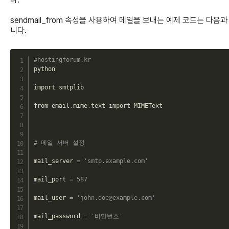
sendmail_from 속성을 사용하여 메일을 보내는 예제 코드는 다음과
니다.
C
#hostingforum.kr
python

import smtplib

from email
.
mime
.
text import MIMEText

# 메일 서버 설정
mail_server 
=
'smtp.example.com'
mail_port 
=
587
mail_user 
=
'john.doe@example.com'
mail_password 
=
'비밀번호'