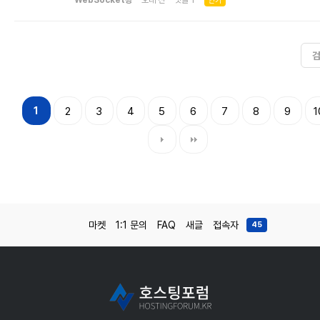
WebSocket광
오래 전 댓글 1
인기
1
2
3
4
5
6
7
8
9
1
마켓
1:1 문의
FAQ
새글
접속자
45