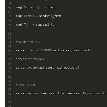
msg
[
'Subject'
]
=
 subject

msg
[
'From'
]
=
 sendmail_from

msg
[
'To'
]
=
 sendmail_to

# SMTP 서버 연결
server 
=
 smtplib
.
SMTP
(
mail_server
,
 mail_port
)
server
.
starttls
(
)
server
.
login
(
mail_user
,
 mail_password
)
# 메일 보내기
server
.
sendmail
(
sendmail_from
,
 sendmail_to
,
 msg
.
as_str