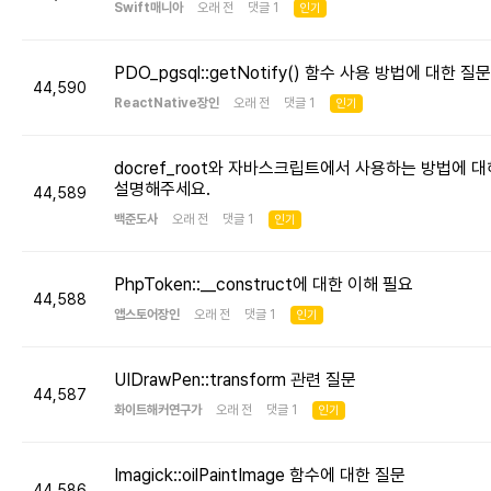
Swift매니아
오래 전 댓글 1
인기
PDO_pgsql::getNotify() 함수 사용 방법에 대한 질문
44,590
ReactNative장인
오래 전 댓글 1
인기
docref_root와 자바스크립트에서 사용하는 방법에 대
설명해주세요.
44,589
백준도사
오래 전 댓글 1
인기
PhpToken::__construct에 대한 이해 필요
44,588
앱스토어장인
오래 전 댓글 1
인기
UIDrawPen::transform 관련 질문
44,587
화이트해커연구가
오래 전 댓글 1
인기
Imagick::oilPaintImage 함수에 대한 질문
44,586