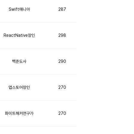
Swift매니아
287
ReactNative장인
298
백준도사
290
앱스토어장인
270
화이트해커연구가
270