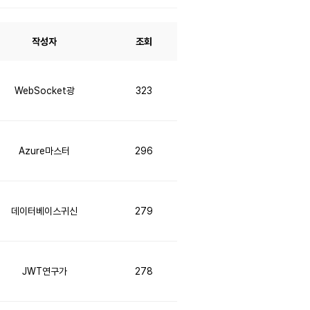
작성자
조회
WebSocket광
323
Azure마스터
296
데이터베이스귀신
279
JWT연구가
278