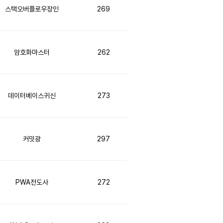
스택오버플로우장인
269
암호화마스터
262
데이터베이스귀신
273
커밋광
297
PWA전도사
272