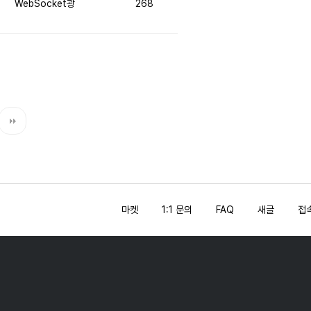
WebSocket광
268
마켓
1:1 문의
FAQ
새글
접