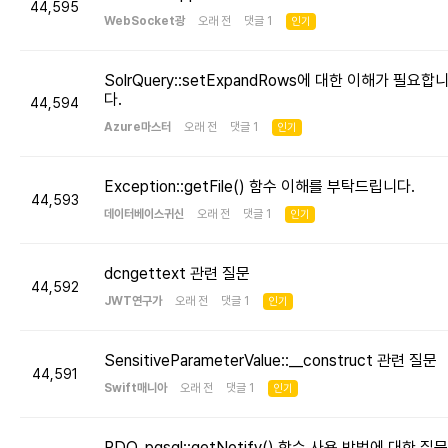
44,595
WebSocket광
오래 전 댓글 1
인기
SolrQuery::setExpandRows에 대한 이해가 필요합
다.
44,594
Azure마스터
오래 전 댓글 1
인기
Exception::getFile() 함수 이해를 부탁드립니다.
44,593
데이터베이스귀신
오래 전 댓글 1
인기
dcngettext 관련 질문
44,592
JWT연구가
오래 전 댓글 1
인기
SensitiveParameterValue::__construct 관련 질문
44,591
Swift매니아
오래 전 댓글 1
인기
PDO_pgsql::getNotify() 함수 사용 방법에 대한 질문