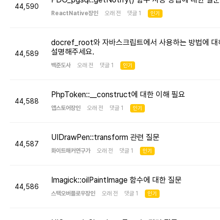
44,590
ReactNative장인
오래 전 댓글 1
인기
docref_root와 자바스크립트에서 사용하는 방법에 대
설명해주세요.
44,589
백준도사
오래 전 댓글 1
인기
PhpToken::__construct에 대한 이해 필요
44,588
앱스토어장인
오래 전 댓글 1
인기
UIDrawPen::transform 관련 질문
44,587
화이트해커연구가
오래 전 댓글 1
인기
Imagick::oilPaintImage 함수에 대한 질문
44,586
스택오버플로우장인
오래 전 댓글 1
인기