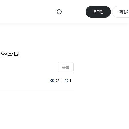
로그인
회원
 남겨보세요!
목록
271
1