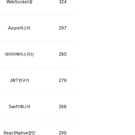
WebSocket광
324
Azure마스터
297
데이터베이스귀신
280
JWT연구가
279
Swift매니아
288
ReactNative장인
299