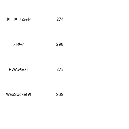
데이터베이스귀신
274
커밋광
298
PWA전도사
273
WebSocket광
269