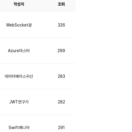
작성자
조회
WebSocket광
326
Azure마스터
299
데이터베이스귀신
283
JWT연구가
282
Swift매니아
291