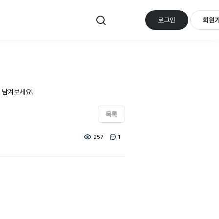
로그인
회원
 남겨보세요!
목록
257
1