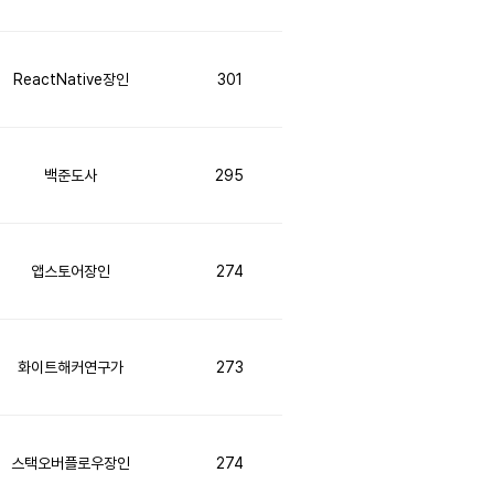
ReactNative장인
301
백준도사
295
앱스토어장인
274
화이트해커연구가
273
스택오버플로우장인
274