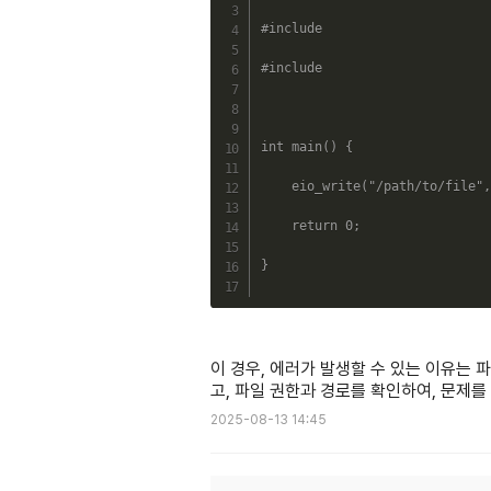
#include 
#include 
int
main
(
)
{
eio_write
(
"/path/to/file"
,
return
0
;
}
이 경우, 에러가 발생할 수 있는 이유는 파
고, 파일 권한과 경로를 확인하여, 문제를
2025-08-13 14:45