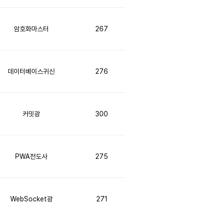
암호화마스터
267
데이터베이스귀신
276
커밋광
300
PWA전도사
275
WebSocket광
271