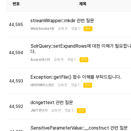
번호
제목
streamWrapper::mkdir 관련 질문
44,595
WebSocket광
오래 전 댓글 1
인기
SolrQuery::setExpandRows에 대한 이해가 필요합
다.
44,594
Azure마스터
오래 전 댓글 1
인기
Exception::getFile() 함수 이해를 부탁드립니다.
44,593
데이터베이스귀신
오래 전 댓글 1
인기
dcngettext 관련 질문
44,592
JWT연구가
오래 전 댓글 1
인기
SensitiveParameterValue::__construct 관련 질문