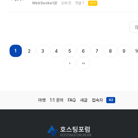
WebSocket광
오래 전 댓글 1
인기
1
2
3
4
5
6
7
8
9
1
마켓
1:1 문의
FAQ
새글
접속자
42