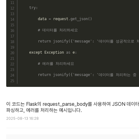
try
:
        data 
=
 request
.
get_json
(
)
# 데이터를 처리하세요
return
jsonify
(
{
'message'
:
'데이터를 성공적으로 
    except Exception 
as
 e
:
# 에러를 처리하세요
return
jsonify
(
{
'message'
:
'데이터를 처리하는 중
이 코드는 Flask의 request_parse_body를 사용하여 JSON 데이
파싱하고, 에러를 처리하는 예시입니다.
2025-08-13 16:28