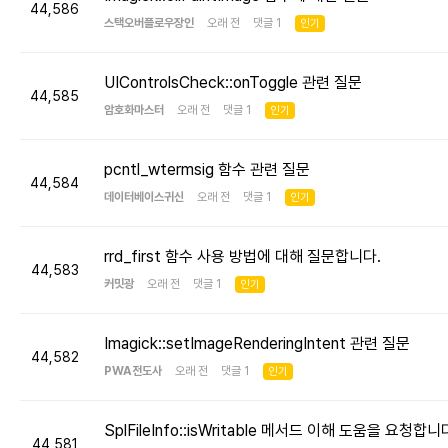
44,586
스택오버플로우장인
오래 전 댓글 1
인기
UIControlsCheck::onToggle 관련 질문
44,585
암호화마스터
오래 전 댓글 1
인기
pcntl_wtermsig 함수 관련 질문
44,584
데이터베이스귀신
오래 전 댓글 1
인기
rrd_first 함수 사용 방법에 대해 질문합니다.
44,583
커밋광
오래 전 댓글 1
인기
Imagick::setImageRenderingIntent 관련 질문
44,582
PWA전도사
오래 전 댓글 1
인기
SplFileInfo::isWritable 메서드 이해 도움을 요청합니
44,581