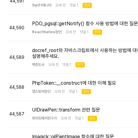
44,591
Swift매니아
오래 전 댓글 1
인기
PDO_pgsql::getNotify() 함수 사용 방법에 대한 질문
44,590
ReactNative장인
오래 전 댓글 1
인기
docref_root와 자바스크립트에서 사용하는 방법에 대
설명해주세요.
44,589
백준도사
오래 전 댓글 1
인기
PhpToken::__construct에 대한 이해 필요
44,588
앱스토어장인
오래 전 댓글 1
인기
UIDrawPen::transform 관련 질문
44,587
화이트해커연구가
오래 전 댓글 1
인기
Imagick::oilPaintImage 함수에 대한 질문