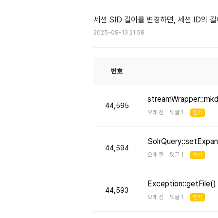
세션 SID 길이를 변경하면, 세션 ID의
2025-08-13 21:58
번호
streamWrapper::mk
44,595
오래 전 댓글 1
인기
SolrQuery::setE
44,594
오래 전 댓글 1
인기
Exception::getFi
44,593
오래 전 댓글 1
인기