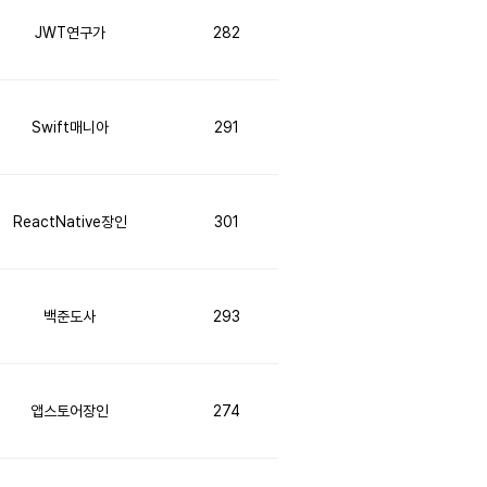
JWT연구가
282
Swift매니아
291
ReactNative장인
301
백준도사
293
앱스토어장인
274