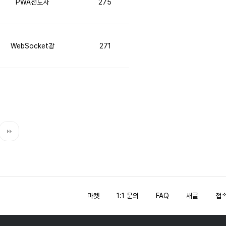
PWA전도사
275
WebSocket광
271
마켓
1:1 문의
FAQ
새글
접