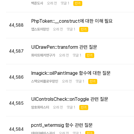
백준도사
오래 전 댓글 1
인기
PhpToken::__construct에 대한 이해 필요
44,588
앱스토어장인
오래 전 댓글 1
인기
UIDrawPen::transform 관련 질문
44,587
화이트해커연구가
오래 전 댓글 1
인기
Imagick::oilPaintImage 함수에 대한 질문
44,586
스택오버플로우장인
오래 전 댓글 1
인기
UIControlsCheck::onToggle 관련 질문
44,585
암호화마스터
오래 전 댓글 1
인기
pcntl_wtermsig 함수 관련 질문
44,584
데이터베이스귀신
오래 전 댓글 1
인기