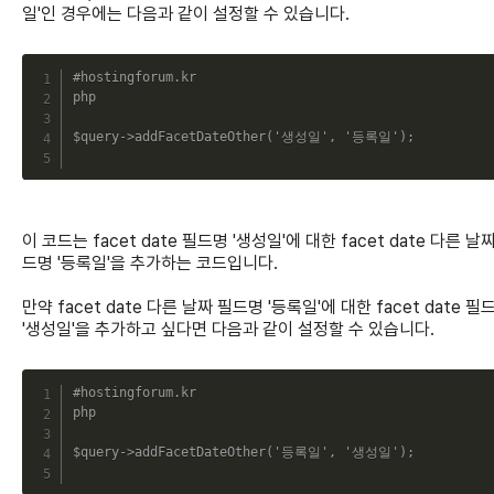
일'인 경우에는 다음과 같이 설정할 수 있습니다.
C
#hostingforum.kr
php
$query
->
addFacetDateOther
(
'생성일'
,
'등록일'
)
;
이 코드는 facet date 필드명 '생성일'에 대한 facet date 다른 날
드명 '등록일'을 추가하는 코드입니다.
만약 facet date 다른 날짜 필드명 '등록일'에 대한 facet date 필
'생성일'을 추가하고 싶다면 다음과 같이 설정할 수 있습니다.
C
#hostingforum.kr
php
$query
->
addFacetDateOther
(
'등록일'
,
'생성일'
)
;