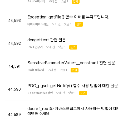
Azure마스터
오래 전 댓글 1
인기
Exception::getFile() 함수 이해를 부탁드립니다.
44,593
데이터베이스귀신
오래 전 댓글 1
인기
dcngettext 관련 질문
44,592
JWT연구가
오래 전 댓글 1
인기
SensitiveParameterValue::__construct 관련 질문
44,591
Swift매니아
오래 전 댓글 1
인기
PDO_pgsql::getNotify() 함수 사용 방법에 대한 질문
44,590
ReactNative장인
오래 전 댓글 1
인기
docref_root와 자바스크립트에서 사용하는 방법에 대
설명해주세요.
44,589