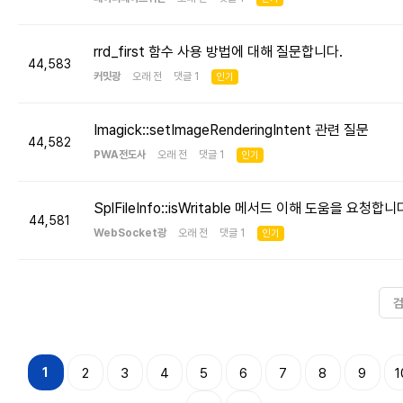
rrd_first 함수 사용 방법에 대해 질문합니다.
44,583
커밋광
오래 전 댓글 1
인기
Imagick::setImageRenderingIntent 관련 질문
44,582
PWA전도사
오래 전 댓글 1
인기
SplFileInfo::isWritable 메서드 이해 도움을 요청합니
44,581
WebSocket광
오래 전 댓글 1
인기
1
2
3
4
5
6
7
8
9
1