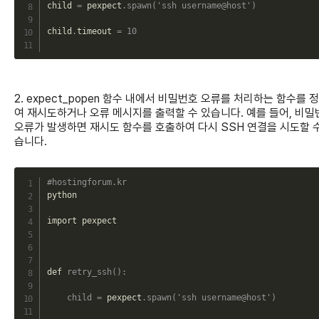
child 
=
 pexpect
.
spawn
(
'ssh username@host'
)
child
.
timeout 
=
10
2. expect_popen 함수 내에서 비밀번호 오류를 처리하는 함수를 
여 재시도하거나 오류 메시지를 출력할 수 있습니다. 예를 들어, 비밀
오류가 발생하면 재시도 함수를 호출하여 다시 SSH 연결을 시도할 
습니다.
C
#hostingforum.kr
python

import pexpect

def 
retry_ssh
(
)
:
child
=
 pexpect
.
spawn
(
'ssh username@host'
)