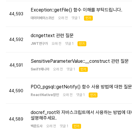
Exception::getFile() 함수 이해를 부탁드립니다.
44,593
데이터베이스귀신
오래 전 댓글 1
인기
dcngettext 관련 질문
44,592
JWT연구가
오래 전 댓글 1
인기
SensitiveParameterValue::__construct 관련 질문
44,591
Swift매니아
오래 전 댓글 1
인기
PDO_pgsql::getNotify() 함수 사용 방법에 대한 질문
44,590
ReactNative장인
오래 전 댓글 1
인기
docref_root와 자바스크립트에서 사용하는 방법에 대
설명해주세요.
44,589
백준도사
오래 전 댓글 1
인기