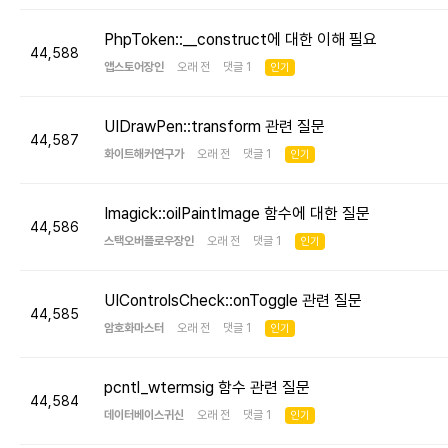
PhpToken::__construct에 대한 이해 필요
44,588
앱스토어장인
오래 전 댓글 1
인기
UIDrawPen::transform 관련 질문
44,587
화이트해커연구가
오래 전 댓글 1
인기
Imagick::oilPaintImage 함수에 대한 질문
44,586
스택오버플로우장인
오래 전 댓글 1
인기
UIControlsCheck::onToggle 관련 질문
44,585
암호화마스터
오래 전 댓글 1
인기
pcntl_wtermsig 함수 관련 질문
44,584
데이터베이스귀신
오래 전 댓글 1
인기