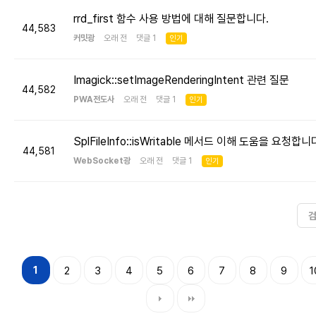
rrd_first 함수 사용 방법에 대해 질문합니다.
44,583
커밋광
오래 전 댓글 1
인기
Imagick::setImageRenderingIntent 관련 질문
44,582
PWA전도사
오래 전 댓글 1
인기
SplFileInfo::isWritable 메서드 이해 도움을 요청합니
44,581
WebSocket광
오래 전 댓글 1
인기
1
2
3
4
5
6
7
8
9
1