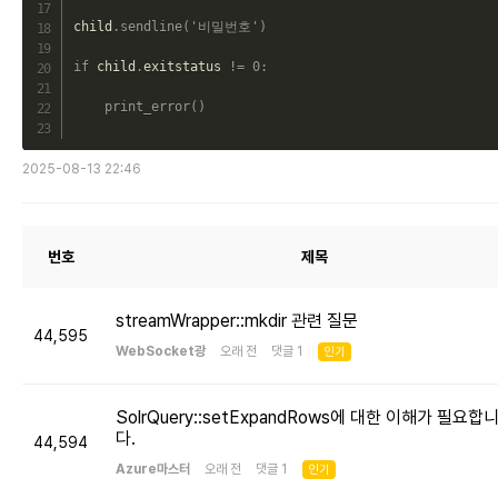
child
.
sendline
(
'비밀번호'
)
if
 child
.
exitstatus 
!=
0
:
print_error
(
)
2025-08-13 22:46
번호
제목
streamWrapper::mkdir 관련 질문
44,595
WebSocket광
오래 전 댓글 1
인기
SolrQuery::setExpandRows에 대한 이해가 필요합
다.
44,594
Azure마스터
오래 전 댓글 1
인기