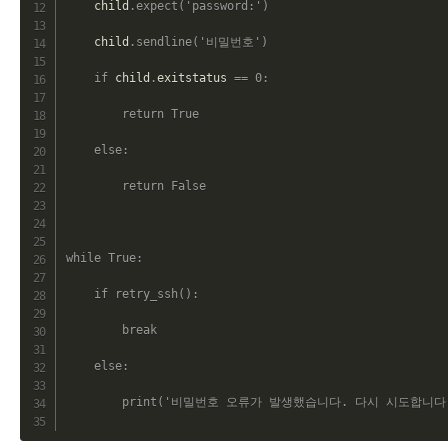
    child
.
expect
(
'password:'
)
    child
.
sendline
(
'비밀번호'
)
if
 child
.
exitstatus 
==
0
:
return
True
else
:
return
False
while
True
:
if
retry_ssh
(
)
:
break
else
:
print
(
'비밀번호 오류가 발생했습니다. 다시 시도합니다