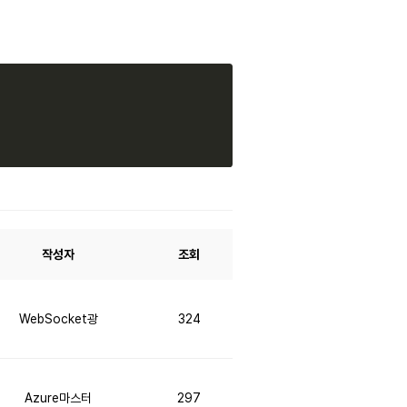
Copy
작성자
조회
WebSocket광
324
Azure마스터
297