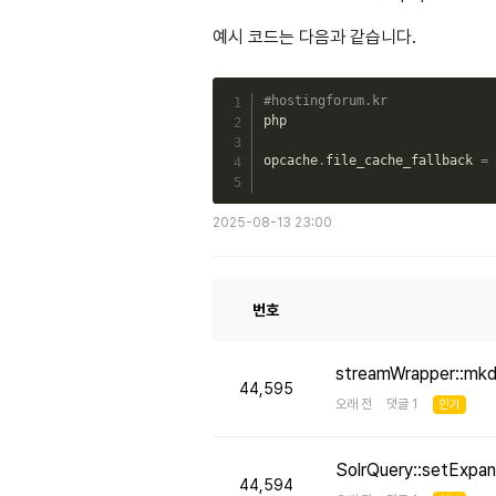
예시 코드는 다음과 같습니다.
#hostingforum.kr
php

opcache
.
file_cache_fallback 
=
2025-08-13 23:00
번호
streamWrapper::mk
44,595
오래 전 댓글 1
인기
SolrQuery::setE
44,594