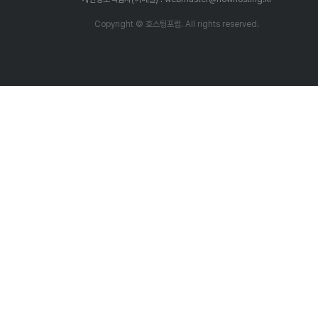
Copyright © 호스팅포럼. All rights reserved.