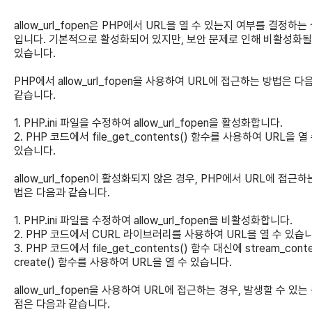
allow_url_fopen은 PHP에서 URL을 열 수 있는지 여부를 결정하는
입니다. 기본적으로 활성화되어 있지만, 보안 문제로 인해 비활성화될
있습니다.
PHP에서 allow_url_fopen을 사용하여 URL에 접근하는 방법은 다
같습니다.
1. PHP.ini 파일을 수정하여 allow_url_fopen을 활성화합니다.
2. PHP 코드에서 file_get_contents() 함수를 사용하여 URL을 열
있습니다.
allow_url_fopen이 활성화되지 않은 경우, PHP에서 URL에 접근하
법은 다음과 같습니다.
1. PHP.ini 파일을 수정하여 allow_url_fopen을 비활성화합니다.
2. PHP 코드에서 CURL 라이브러리를 사용하여 URL을 열 수 있습
3. PHP 코드에서 file_get_contents() 함수 대신에 stream_conte
create() 함수를 사용하여 URL을 열 수 있습니다.
allow_url_fopen을 사용하여 URL에 접근하는 경우, 발생할 수 있는
점은 다음과 같습니다.