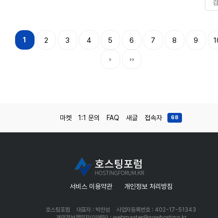
1
2
3
4
5
6
7
8
9
1
마켓
1:1 문의
FAQ
새글
접속자
68
서비스 이용약관
개인정보 처리방침
호스팅포럼
대표자 : 박찬성
사업자등록번호 : 402-17-51343
개인정보책임자(이메일) : webmaster@nowhosting.kr