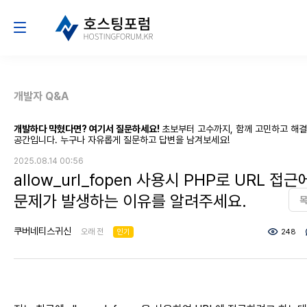
개발자 Q&A
개발하다 막혔다면? 여기서 질문하세요!
초보부터 고수까지, 함께 고민하고 해
공간입니다. 누구나 자유롭게 질문하고 답변을 남겨보세요!
2025.08.14 00:56
allow_url_fopen 사용시 PHP로 URL 접근
문제가 발생하는 이유를 알려주세요.
쿠버네티스귀신
오래 전
인기
248