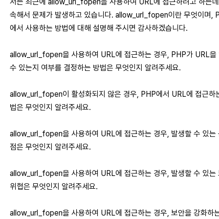
저는 최근에 allow_url_fopen을 사용하여 URL에 접근하려고 하는데
속해서 문제가 발생하고 있습니다. allow_url_fopen이란 무엇이며, 
에서 사용하는 방법에 대해 설명해 주시면 감사하겠습니다.
allow_url_fopen을 사용하여 URL에 접근하는 경우, PHP가 URL을
수 있는지 여부를 결정하는 방법은 무엇인지 알려주세요.
allow_url_fopen이 활성화되지 않은 경우, PHP에서 URL에 접근하
법은 무엇인지 알려주세요.
allow_url_fopen을 사용하여 URL에 접근하는 경우, 발생할 수 있는
점은 무엇인지 알려주세요.
allow_url_fopen을 사용하여 URL에 접근하는 경우, 발생할 수 있는
위협은 무엇인지 알려주세요.
allow_url_fopen을 사용하여 URL에 접근하는 경우, 보안을 강화하