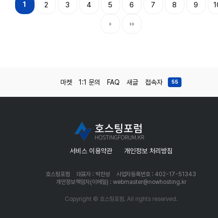
1
2
3
4
5
6
7
8
9
1
마켓
1:1 문의
FAQ
새글
접속자
55
서비스 이용약관
개인정보 처리방침
호스팅포럼
대표자 : 박찬성
사업자등록번호 : 402-17-51343
개인정보책임자(이메일) : webmaster@nowhosting.kr
Copyright © 호스팅포럼. All rights reserved.