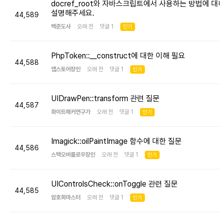
docref_root와 자바스크립트에서 사용하는 방법에 대
설명해주세요.
44,589
백준도사
오래 전 댓글 1
인기
PhpToken::__construct에 대한 이해 필요
44,588
앱스토어장인
오래 전 댓글 1
인기
UIDrawPen::transform 관련 질문
44,587
화이트해커연구가
오래 전 댓글 1
인기
Imagick::oilPaintImage 함수에 대한 질문
44,586
스택오버플로우장인
오래 전 댓글 1
인기
UIControlsCheck::onToggle 관련 질문
44,585
암호화마스터
오래 전 댓글 1
인기