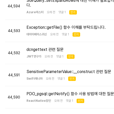
SolrQuery::setExpandRows에 대한 이해가 필요합
다.
44,594
Azure마스터
오래 전 댓글 1
인기
Exception::getFile() 함수 이해를 부탁드립니다.
44,593
데이터베이스귀신
오래 전 댓글 1
인기
dcngettext 관련 질문
44,592
JWT연구가
오래 전 댓글 1
인기
SensitiveParameterValue::__construct 관련 질문
44,591
Swift매니아
오래 전 댓글 1
인기
PDO_pgsql::getNotify() 함수 사용 방법에 대한 질문
44,590
ReactNative장인
오래 전 댓글 1
인기