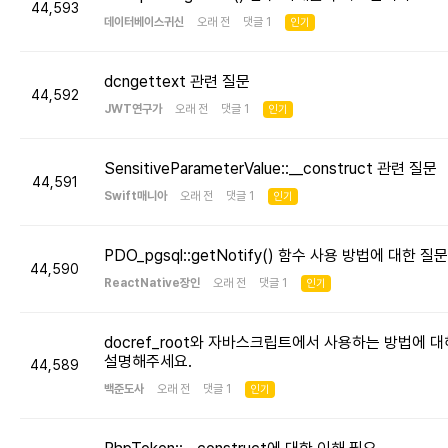
44,593
데이터베이스귀신
오래 전 댓글 1
인기
dcngettext 관련 질문
44,592
JWT연구가
오래 전 댓글 1
인기
SensitiveParameterValue::__construct 관련 질문
44,591
Swift매니아
오래 전 댓글 1
인기
PDO_pgsql::getNotify() 함수 사용 방법에 대한 질문
44,590
ReactNative장인
오래 전 댓글 1
인기
docref_root와 자바스크립트에서 사용하는 방법에 대
설명해주세요.
44,589
백준도사
오래 전 댓글 1
인기