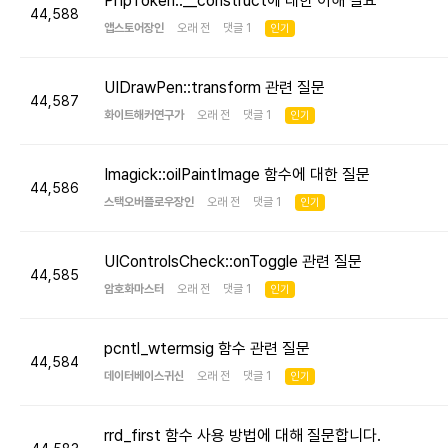
PhpToken::__construct에 대한 이해 필요
44,588
앱스토어장인
오래 전 댓글 1
인기
UIDrawPen::transform 관련 질문
44,587
화이트해커연구가
오래 전 댓글 1
인기
Imagick::oilPaintImage 함수에 대한 질문
44,586
스택오버플로우장인
오래 전 댓글 1
인기
UIControlsCheck::onToggle 관련 질문
44,585
암호화마스터
오래 전 댓글 1
인기
pcntl_wtermsig 함수 관련 질문
44,584
데이터베이스귀신
오래 전 댓글 1
인기
rrd_first 함수 사용 방법에 대해 질문합니다.