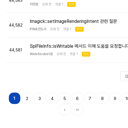
44,583
커밋광
오래 전 댓글 1
인기
Imagick::setImageRenderingIntent 관련 질문
44,582
PWA전도사
오래 전 댓글 1
인기
SplFileInfo::isWritable 메서드 이해 도움을 요청합니
44,581
WebSocket광
오래 전 댓글 1
인기
1
2
3
4
5
6
7
8
9
1