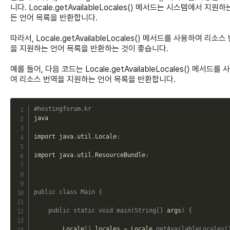
니다. Locale.getAvailableLocales() 메서드는 시스템에서 지원하
든 언어 목록을 반환합니다.
따라서, Locale.getAvailableLocales() 메서드를 사용하여 리소스
을 지원하는 언어 목록을 반환하는 것이 좋습니다.
예를 들어, 다음 코드는 Locale.getAvailableLocales() 메서드를
여 리소스 번역을 지원하는 언어 목록을 반환합니다.
C
#hostingforum.kr
java

import java
.
util
.
Locale
;
import java
.
util
.
ResourceBundle
;
public
class
Main
{
public
static
void
main
(
String
[
]
 args
)
{
        Locale
[
]
 locales 
=
 Locale
.
getAvailableLocales
(