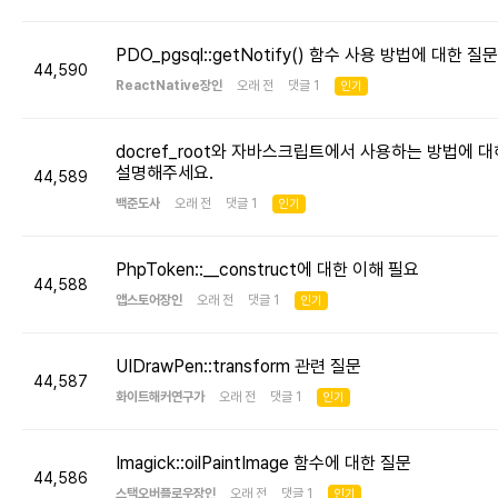
PDO_pgsql::getNotify() 함수 사용 방법에 대한 질문
44,590
ReactNative장인
오래 전 댓글 1
인기
docref_root와 자바스크립트에서 사용하는 방법에 대
설명해주세요.
44,589
백준도사
오래 전 댓글 1
인기
PhpToken::__construct에 대한 이해 필요
44,588
앱스토어장인
오래 전 댓글 1
인기
UIDrawPen::transform 관련 질문
44,587
화이트해커연구가
오래 전 댓글 1
인기
Imagick::oilPaintImage 함수에 대한 질문
44,586
스택오버플로우장인
오래 전 댓글 1
인기