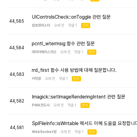
UIControlsCheck::onToggle 관련 질문
44,585
암호화마스터
오래 전 댓글 1
인기
pcntl_wtermsig 함수 관련 질문
44,584
데이터베이스귀신
오래 전 댓글 1
인기
rrd_first 함수 사용 방법에 대해 질문합니다.
44,583
커밋광
오래 전 댓글 1
인기
Imagick::setImageRenderingIntent 관련 질문
44,582
PWA전도사
오래 전 댓글 1
인기
SplFileInfo::isWritable 메서드 이해 도움을 요청합니
44,581
WebSocket광
오래 전 댓글 1
인기