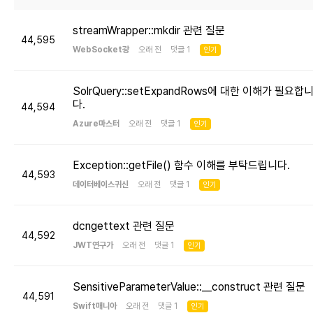
streamWrapper::mkdir 관련 질문
44,595
WebSocket광
오래 전 댓글 1
인기
SolrQuery::setExpandRows에 대한 이해가 필요합
다.
44,594
Azure마스터
오래 전 댓글 1
인기
Exception::getFile() 함수 이해를 부탁드립니다.
44,593
데이터베이스귀신
오래 전 댓글 1
인기
dcngettext 관련 질문
44,592
JWT연구가
오래 전 댓글 1
인기
SensitiveParameterValue::__construct 관련 질문
44,591
Swift매니아
오래 전 댓글 1
인기