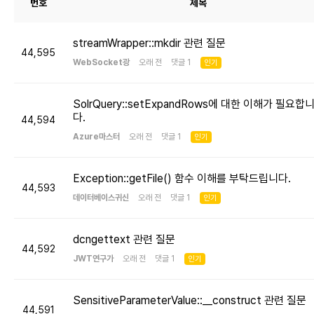
번호
제목
streamWrapper::mkdir 관련 질문
44,595
WebSocket광
오래 전 댓글 1
인기
SolrQuery::setExpandRows에 대한 이해가 필요합
다.
44,594
Azure마스터
오래 전 댓글 1
인기
Exception::getFile() 함수 이해를 부탁드립니다.
44,593
데이터베이스귀신
오래 전 댓글 1
인기
dcngettext 관련 질문
44,592
JWT연구가
오래 전 댓글 1
인기
SensitiveParameterValue::__construct 관련 질문
44,591