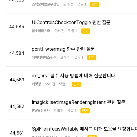
44,586
스택오버플로우장인
오래 전 댓글 1
인기
UIControlsCheck::onToggle 관련 질문
44,585
암호화마스터
오래 전 댓글 1
인기
pcntl_wtermsig 함수 관련 질문
44,584
데이터베이스귀신
오래 전 댓글 1
인기
rrd_first 함수 사용 방법에 대해 질문합니다.
44,583
커밋광
오래 전 댓글 1
인기
Imagick::setImageRenderingIntent 관련 질문
44,582
PWA전도사
오래 전 댓글 1
인기
SplFileInfo::isWritable 메서드 이해 도움을 요청합니
44,581