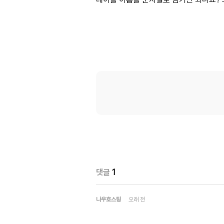
댓글
1
나우호스팅
오래 전