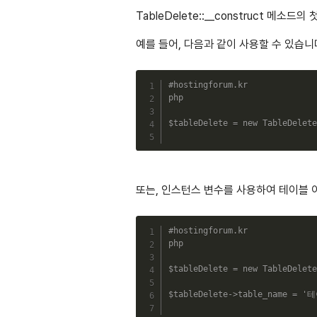
TableDelete::__construct 메
예를 들어, 다음과 같이 사용할 수 있습니
#hostingforum.kr
php
$tableDelete
=
new
TableDelete
또는, 인스턴스 변수를 사용하여 테이블 
#hostingforum.kr
php
$tableDelete
=
new
TableDelete
$tableDelete
->
table_name
=
'테