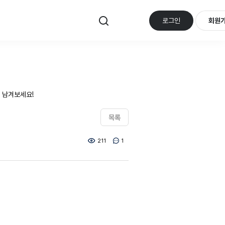
로그인
회원
 남겨보세요!
목록
211
1