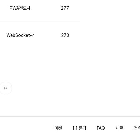
PWA전도사
277
WebSocket광
273
마켓
1:1 문의
FAQ
새글
접