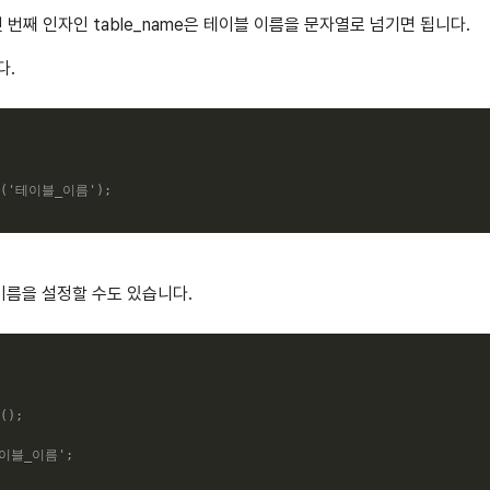
소드의 첫 번째 인자인 table_name은 테이블 이름을 문자열로 넘기면 됩니다.
다.
(
'테이블_이름'
)
;
이름을 설정할 수도 있습니다.
(
)
;
이블_이름'
;