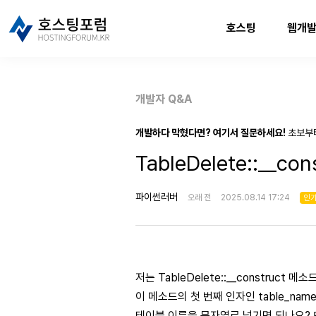
호스팅
웹개
개발자 Q&A
개발하다 막혔다면? 여기서 질문하세요!
초보부
TableDelete::__c
파이썬러버
오래 전
2025.08.14 17:24
인
저는 TableDelete::__construc
이 메소드의 첫 번째 인자인 table_n
테이블 이름을 문자열로 넘기면 되나요? 