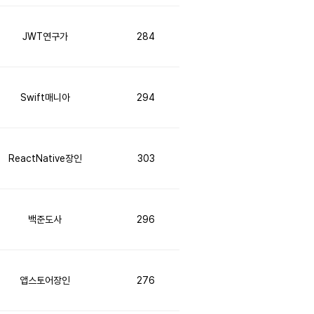
JWT연구가
284
Swift매니아
294
ReactNative장인
303
백준도사
296
앱스토어장인
276