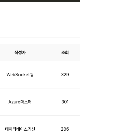
작성자
조회
WebSocket광
329
Azure마스터
301
데이터베이스귀신
286