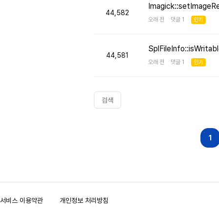
Imagick::setImageR
44,582
오래 전 댓글 1
인기
SplFileInfo::isW
44,581
오래 전 댓글 1
인기
검색
다음
맨끝
1
서비스 이용약관
개인정보 처리방침