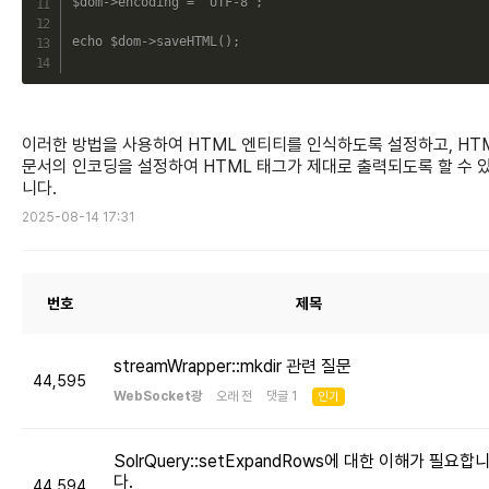
$dom
->
encoding
=
'UTF-8'
;
echo
$dom
->
saveHTML
(
)
;
이러한 방법을 사용하여 HTML 엔티티를 인식하도록 설정하고, HT
문서의 인코딩을 설정하여 HTML 태그가 제대로 출력되도록 할 수 
니다.
2025-08-14 17:31
번호
제목
streamWrapper::mkdir 관련 질문
44,595
WebSocket광
오래 전 댓글 1
인기
SolrQuery::setExpandRows에 대한 이해가 필요합
다.
44,594