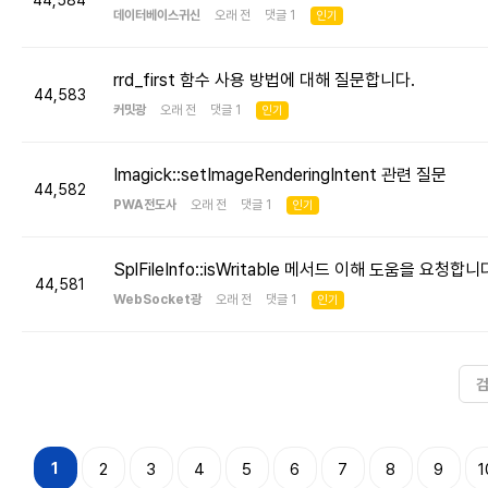
44,584
데이터베이스귀신
오래 전 댓글 1
인기
rrd_first 함수 사용 방법에 대해 질문합니다.
44,583
커밋광
오래 전 댓글 1
인기
Imagick::setImageRenderingIntent 관련 질문
44,582
PWA전도사
오래 전 댓글 1
인기
SplFileInfo::isWritable 메서드 이해 도움을 요청합니
44,581
WebSocket광
오래 전 댓글 1
인기
1
2
3
4
5
6
7
8
9
1