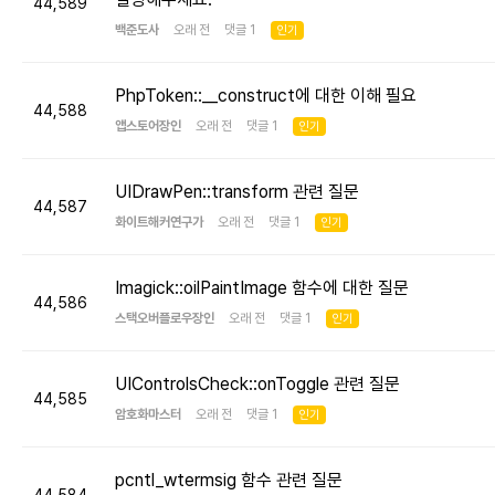
44,589
백준도사
오래 전 댓글 1
인기
PhpToken::__construct에 대한 이해 필요
44,588
앱스토어장인
오래 전 댓글 1
인기
UIDrawPen::transform 관련 질문
44,587
화이트해커연구가
오래 전 댓글 1
인기
Imagick::oilPaintImage 함수에 대한 질문
44,586
스택오버플로우장인
오래 전 댓글 1
인기
UIControlsCheck::onToggle 관련 질문
44,585
암호화마스터
오래 전 댓글 1
인기
pcntl_wtermsig 함수 관련 질문