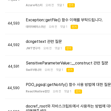
Azure마스터
오래 전 댓글 1
인기
Exception::getFile() 함수 이해를 부탁드립니다.
44,593
데이터베이스귀신
오래 전 댓글 1
인기
dcngettext 관련 질문
44,592
JWT연구가
오래 전 댓글 1
인기
SensitiveParameterValue::__construct 관련 질문
44,591
Swift매니아
오래 전 댓글 1
인기
PDO_pgsql::getNotify() 함수 사용 방법에 대한 질문
44,590
ReactNative장인
오래 전 댓글 1
인기
docref_root와 자바스크립트에서 사용하는 방법에 대
설명해주세요.