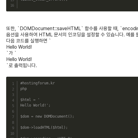
또한, `DOMDocument::saveHTML` 함수를 사용할 때, `encodi
옵션을 사용하여 HTML 문서의 인코딩을 설정할 수 있습니다. 예를 
다음 코드를 실행하면 `
Hello World!
`가 `
Hello World!
`로 출력됩니다.
C
#hostingforum.kr
php
$html
=
'

Hello World!'
;
$dom
=
new
DOMDocument
(
)
;
$dom
->
loadHTML
(
$html
)
;