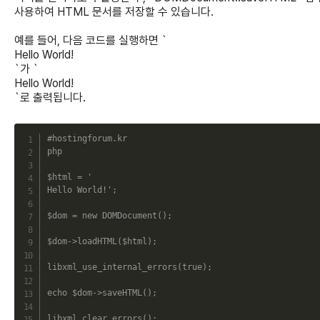
사용하여 HTML 문서를 저장할 수 있습니다.
예를 들어, 다음 코드를 실행하면 `
Hello World!
`가 `
Hello World!
`로 출력됩니다.
C
#hostingforum.kr
php
$html
=
'

Hello World!'
;
$dom
=
new
DOMDocument
(
)
;
$dom
->
loadHTML
(
$html
)
;
libxml_use_internal_errors
(
true
)
;
echo
$dom
->
saveHTML
(
)
;
libxml_clear_errors
(
)
;