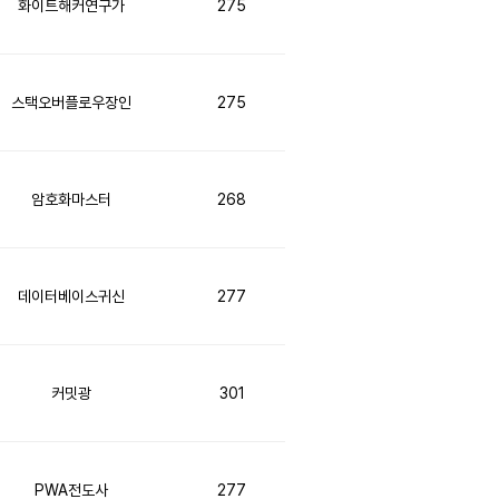
화이트해커연구가
275
스택오버플로우장인
275
암호화마스터
268
데이터베이스귀신
277
커밋광
301
PWA전도사
277