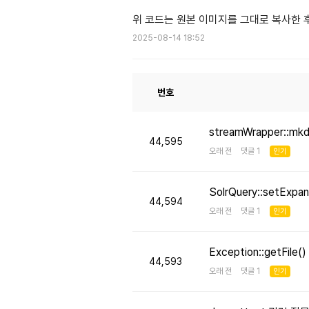
위 코드는 원본 이미지를 그대로 복사한 
2025-08-14 18:52
번호
streamWrapper::mk
44,595
오래 전 댓글 1
인기
SolrQuery::setE
44,594
오래 전 댓글 1
인기
Exception::getFi
44,593
오래 전 댓글 1
인기