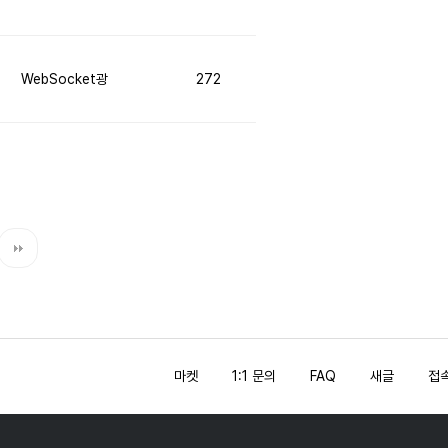
WebSocket광
272
마켓
1:1 문의
FAQ
새글
접