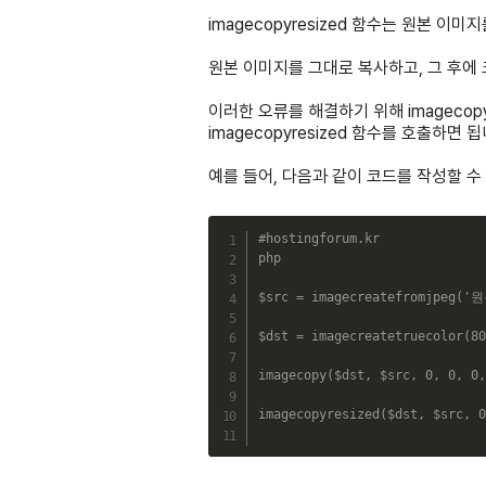
imagecopyresized 함수는 원본 
원본 이미지를 그대로 복사하고, 그 후에
이러한 오류를 해결하기 위해 imagecop
imagecopyresized 함수를 호출하면 됩
예를 들어, 다음과 같이 코드를 작성할 수
#hostingforum.kr
php
$src
=
imagecreatefromjpeg
(
'원
$dst
=
imagecreatetruecolor
(
80
imagecopy
(
$dst
,
$src
,
0
,
0
,
0
,
imagecopyresized
(
$dst
,
$src
,
0