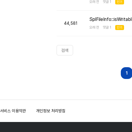
오래 전 댓글 1
인기
SplFileInfo::isW
44,581
오래 전 댓글 1
인기
검색
다음
맨끝
1
서비스 이용약관
개인정보 처리방침