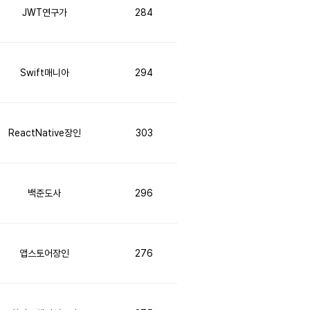
JWT연구가
284
Swift매니아
294
ReactNative장인
303
백준도사
296
앱스토어장인
276