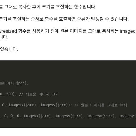
이미지를 그대로 복사한 후에 크기를 조절하는 함수입니다.
 크기를 조절하는 순서로 함수를 호출하면 오류가 발생할 수 있습니다.
yresized 함수를 사용하기 전에 원본 이미지를 그대로 복사하는 imag
니다.
 있습니다.
본이미지.jpg'
)
;
0
,
600
)
;
// 새로운 이미지 크기
0
,
imagesx
(
$src
)
,
imagesy
(
$src
)
)
;
// 원본 이미지를 그대로 복사
,
0
,
0
,
0
,
imagesx
(
$src
)
,
imagesy
(
$src
)
,
imagesx
(
$src
)
,
imagesy
(