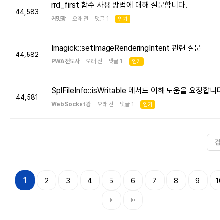
rrd_first 함수 사용 방법에 대해 질문합니다.
44,583
커밋광
오래 전 댓글 1
인기
Imagick::setImageRenderingIntent 관련 질문
44,582
PWA전도사
오래 전 댓글 1
인기
SplFileInfo::isWritable 메서드 이해 도움을 요청합니
44,581
WebSocket광
오래 전 댓글 1
인기
1
2
3
4
5
6
7
8
9
1