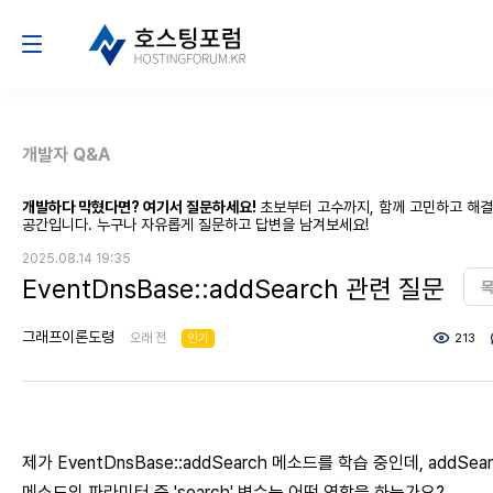
개발자 Q&A
개발하다 막혔다면? 여기서 질문하세요!
초보부터 고수까지, 함께 고민하고 해
공간입니다. 누구나 자유롭게 질문하고 답변을 남겨보세요!
2025.08.14 19:35
EventDnsBase::addSearch 관련 질문
그래프이론도령
오래 전
인기
213
제가 EventDnsBase::addSearch 메소드를 학습 중인데, addSear
메소드의 파라미터 중 'search' 변수는 어떤 역할을 하는가요?