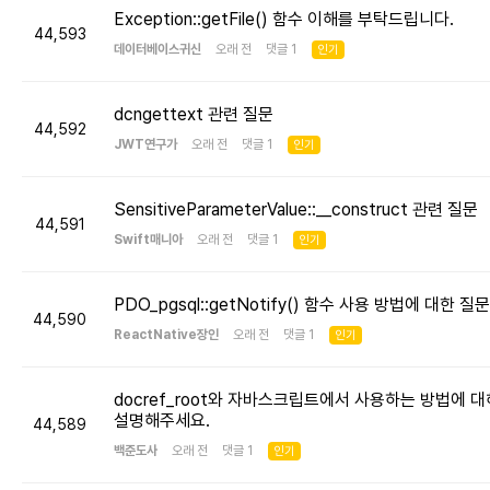
Exception::getFile() 함수 이해를 부탁드립니다.
44,593
데이터베이스귀신
오래 전 댓글 1
인기
dcngettext 관련 질문
44,592
JWT연구가
오래 전 댓글 1
인기
SensitiveParameterValue::__construct 관련 질문
44,591
Swift매니아
오래 전 댓글 1
인기
PDO_pgsql::getNotify() 함수 사용 방법에 대한 질문
44,590
ReactNative장인
오래 전 댓글 1
인기
docref_root와 자바스크립트에서 사용하는 방법에 대
설명해주세요.
44,589
백준도사
오래 전 댓글 1
인기