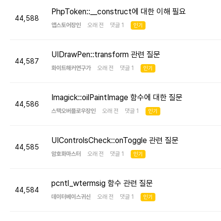
PhpToken::__construct에 대한 이해 필요
44,588
앱스토어장인
오래 전 댓글 1
인기
UIDrawPen::transform 관련 질문
44,587
화이트해커연구가
오래 전 댓글 1
인기
Imagick::oilPaintImage 함수에 대한 질문
44,586
스택오버플로우장인
오래 전 댓글 1
인기
UIControlsCheck::onToggle 관련 질문
44,585
암호화마스터
오래 전 댓글 1
인기
pcntl_wtermsig 함수 관련 질문
44,584
데이터베이스귀신
오래 전 댓글 1
인기