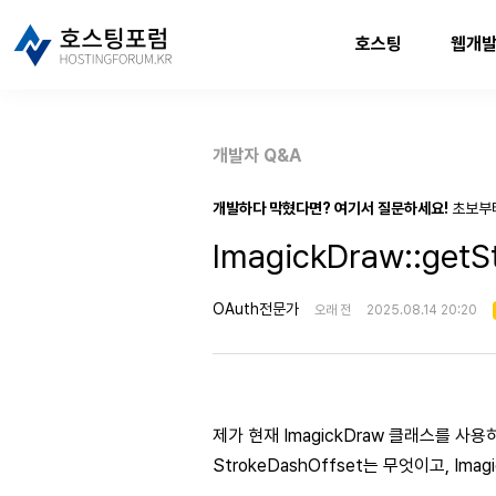
호스팅
웹개
개발자 Q&A
개발하다 막혔다면? 여기서 질문하세요!
초보부
ImagickDraw::get
OAuth전문가
오래 전
2025.08.14 20:20
제가 현재 ImagickDraw 클래스를 사
StrokeDashOffset는 무엇이고, Ima