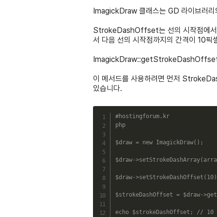
ImagickDraw 클래스는 GD 라이브러
StrokeDashOffset는 선의 시작점
서 다음 선의 시작점까지의 간격이 10픽
ImagickDraw::getStrokeDashOf
이 메서드를 사용하려면 먼저 StrokeDas
있습니다.
#hostingforum.kr
php
$draw
=
new
ImagickDraw
(
)
;
$draw
->
setStrokeDashArray
(
arra
$draw
->
setStrokeDashOffset
(
10
)
$strokeDashOffset
=
$draw
->
get
echo
$strokeDashOffset
;
// 10