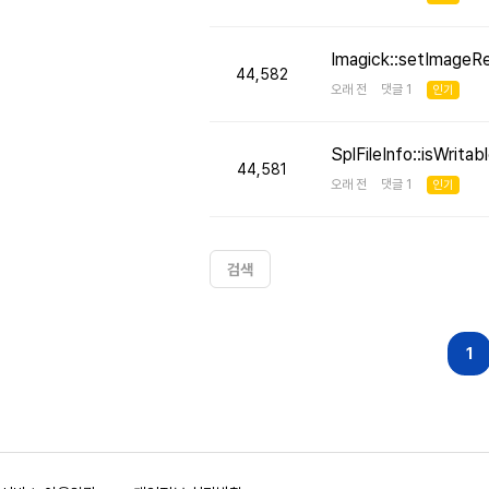
Imagick::setImageR
44,582
오래 전 댓글 1
인기
SplFileInfo::isW
44,581
오래 전 댓글 1
인기
검색
다음
맨끝
1