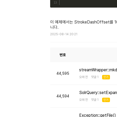
이 예제에서는 StrokeDashOffset를 
니다.
2025-08-14 20:21
번호
streamWrapper::mk
44,595
오래 전 댓글 1
인기
SolrQuery::setE
44,594
오래 전 댓글 1
인기
Exception::getFi