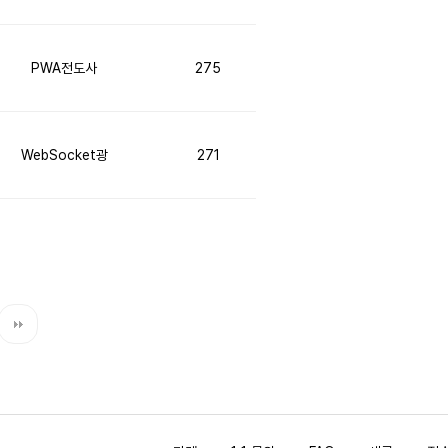
PWA전도사
275
WebSocket광
271