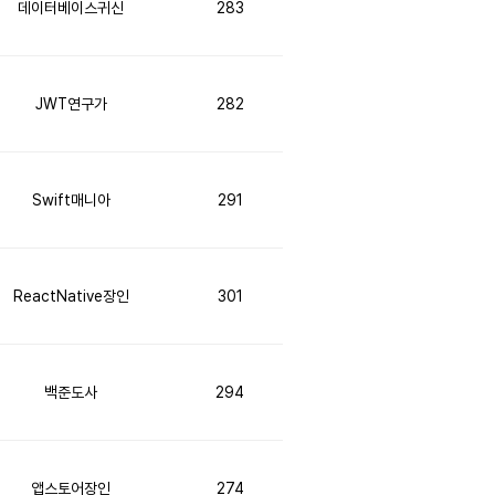
데이터베이스귀신
283
JWT연구가
282
Swift매니아
291
ReactNative장인
301
백준도사
294
앱스토어장인
274