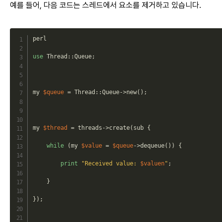
예를 들어, 다음 코드는 스레드에서 요소를 제거하고 있습니다.
perl

use
Thread
::
Queue
;
my
$queue
=
Thread
::
Queue
->
new
(
)
;
my
$thread
=
 threads
->
create
(
sub 
{
while
(
my
$value
=
$queue
->
dequeue
(
)
)
{
print
"Received value: 
$valuen
"
;
}
}
)
;