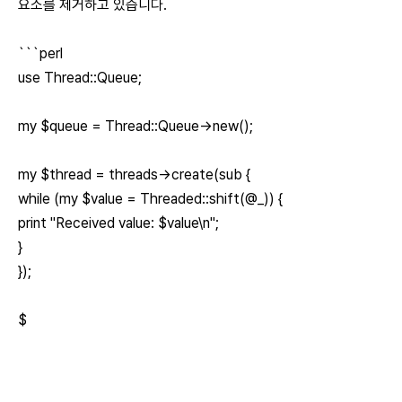
요소를 제거하고 있습니다.
```perl
use Thread::Queue;
my $queue = Thread::Queue->new();
my $thread = threads->create(sub {
while (my $value = Threaded::shift(@_)) {
print "Received value: $value\n";
}
});
$