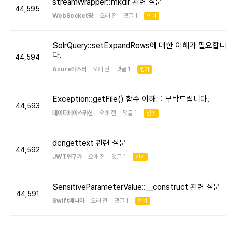
streamWrapper::mkdir 관련 질문
44,595
WebSocket광
오래 전 댓글 1
인기
SolrQuery::setExpandRows에 대한 이해가 필요합
다.
44,594
Azure마스터
오래 전 댓글 1
인기
Exception::getFile() 함수 이해를 부탁드립니다.
44,593
데이터베이스귀신
오래 전 댓글 1
인기
dcngettext 관련 질문
44,592
JWT연구가
오래 전 댓글 1
인기
SensitiveParameterValue::__construct 관련 질문
44,591
Swift매니아
오래 전 댓글 1
인기