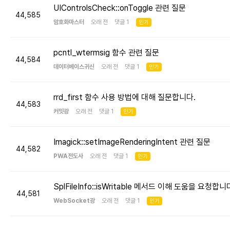
UIControlsCheck::onToggle 관련 질문
44,585
암호화마스터
오래 전 댓글 1
인기
pcntl_wtermsig 함수 관련 질문
44,584
데이터베이스귀신
오래 전 댓글 1
인기
rrd_first 함수 사용 방법에 대해 질문합니다.
44,583
커밋광
오래 전 댓글 1
인기
Imagick::setImageRenderingIntent 관련 질문
44,582
PWA전도사
오래 전 댓글 1
인기
SplFileInfo::isWritable 메서드 이해 도움을 요청합니
44,581
WebSocket광
오래 전 댓글 1
인기