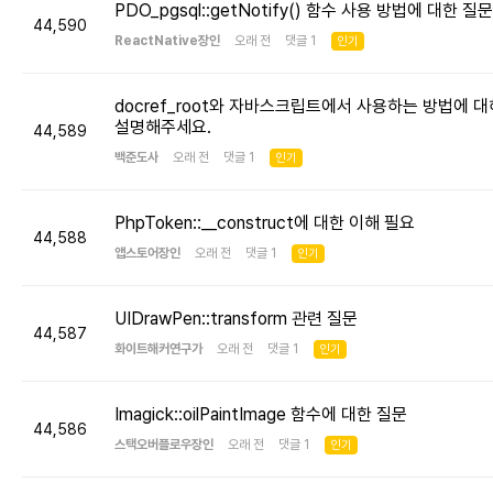
PDO_pgsql::getNotify() 함수 사용 방법에 대한 질문
44,590
ReactNative장인
오래 전 댓글 1
인기
docref_root와 자바스크립트에서 사용하는 방법에 대
설명해주세요.
44,589
백준도사
오래 전 댓글 1
인기
PhpToken::__construct에 대한 이해 필요
44,588
앱스토어장인
오래 전 댓글 1
인기
UIDrawPen::transform 관련 질문
44,587
화이트해커연구가
오래 전 댓글 1
인기
Imagick::oilPaintImage 함수에 대한 질문
44,586
스택오버플로우장인
오래 전 댓글 1
인기