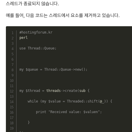
스레드가 종료되지 않습니다.
예를 들어, 다음 코드는 스레드에서 요소를 제거하고 있습니다.
C
#hostingforum.kr
perl

use
Thread
::
Queue
;
my
$queue
=
Thread
::
Queue
->
new
(
)
;
my
$thread
=
 threads
->
create
(
sub 
{
while
(
my
$value
=
Threaded
::
shift
(
@
_
)
)
{
print
"Received value: 
$valuen
"
;
}