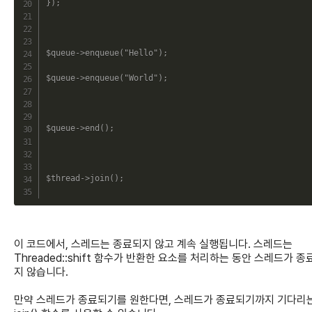
}
)
;
$queue
->
enqueue
(
"Hello"
)
;
$queue
->
enqueue
(
"World"
)
;
$queue
->
end
(
)
;
$thread
->
join
(
)
;
이 코드에서, 스레드는 종료되지 않고 계속 실행됩니다. 스레드는
Threaded::shift 함수가 반환한 요소를 처리하는 동안 스레드가 종
지 않습니다.
만약 스레드가 종료되기를 원한다면, 스레드가 종료되기까지 기다리