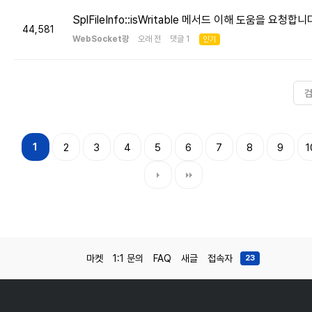
SplFileInfo::isWritable 메서드 이해 도움을 요청합니
44,581
WebSocket광
오래 전 댓글 1
인기
1
2
3
4
5
6
7
8
9
1
마켓
1:1 문의
FAQ
새글
접속자
23