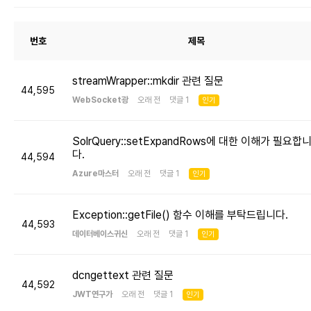
번호
제목
streamWrapper::mkdir 관련 질문
44,595
WebSocket광
오래 전 댓글 1
인기
SolrQuery::setExpandRows에 대한 이해가 필요합
다.
44,594
Azure마스터
오래 전 댓글 1
인기
Exception::getFile() 함수 이해를 부탁드립니다.
44,593
데이터베이스귀신
오래 전 댓글 1
인기
dcngettext 관련 질문
44,592
JWT연구가
오래 전 댓글 1
인기