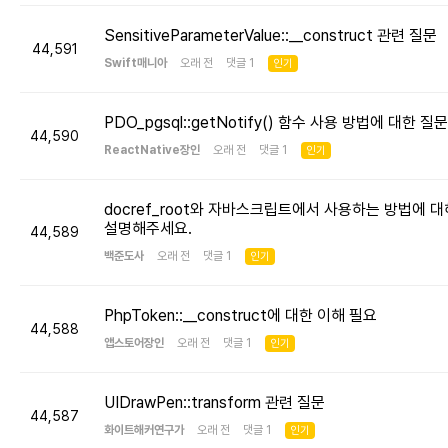
SensitiveParameterValue::__construct 관련 질문
44,591
Swift매니아
오래 전 댓글 1
인기
PDO_pgsql::getNotify() 함수 사용 방법에 대한 질문
44,590
ReactNative장인
오래 전 댓글 1
인기
docref_root와 자바스크립트에서 사용하는 방법에 대
설명해주세요.
44,589
백준도사
오래 전 댓글 1
인기
PhpToken::__construct에 대한 이해 필요
44,588
앱스토어장인
오래 전 댓글 1
인기
UIDrawPen::transform 관련 질문
44,587
화이트해커연구가
오래 전 댓글 1
인기