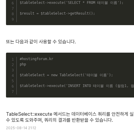
$tableSelect
->
execute
(
'SELECT * FROM 테이블 이름'
)
;
$result
=
$tableSelect
->
getResult
(
)
;
또는 다음과 같이 사용할 수 있습니다.
C
#hostingforum.kr
php
$tableSelect
=
new
TableSelect
(
'테이블 이름'
)
;
$tableSelect
->
execute
(
'INSERT INTO 테이블 이름 (컬럼1, 컬럼
TableSelect::execute 메서드는 데이터베이스 쿼리를 안전하게 
수 있도록 도와주며, 쿼리의 결과를 반환받을 수 있습니다.
2025-08-14 21:12