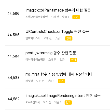
Imagick::oilPaintImage 함수에 대한 질문
44,586
스택오버플로우장인
오래 전 댓글 1
인기
UIControlsCheck::onToggle 관련 질문
44,585
암호화마스터
오래 전 댓글 1
인기
pcntl_wtermsig 함수 관련 질문
44,584
데이터베이스귀신
오래 전 댓글 1
인기
rrd_first 함수 사용 방법에 대해 질문합니다.
44,583
커밋광
오래 전 댓글 1
인기
Imagick::setImageRenderingIntent 관련 질문
44,582
PWA전도사
오래 전 댓글 1
인기