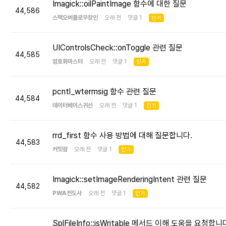
Imagick::oilPaintImage 함수에 대한 질문
44,586
스택오버플로우장인
오래 전 댓글 1
인기
UIControlsCheck::onToggle 관련 질문
44,585
암호화마스터
오래 전 댓글 1
인기
pcntl_wtermsig 함수 관련 질문
44,584
데이터베이스귀신
오래 전 댓글 1
인기
rrd_first 함수 사용 방법에 대해 질문합니다.
44,583
커밋광
오래 전 댓글 1
인기
Imagick::setImageRenderingIntent 관련 질문
44,582
PWA전도사
오래 전 댓글 1
인기
SplFileInfo::isWritable 메서드 이해 도움을 요청합니