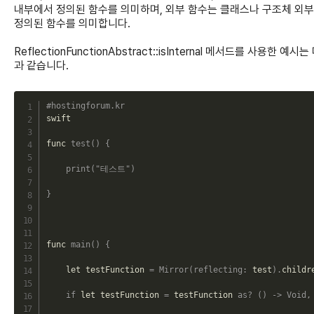
내부에서 정의된 함수를 의미하며, 외부 함수는 클래스나 구조체 외
정의된 함수를 의미합니다.
ReflectionFunctionAbstract::isInternal 메서드를 사용한 예시는
과 같습니다.
C
#hostingforum.kr
swift

func 
test
(
)
{
print
(
"테스트"
)
}
func 
main
(
)
{
    let testFunction 
=
Mirror
(
reflecting
:
 test
)
.
childr
if
 let testFunction 
=
 testFunction 
as
?
(
)
->
Void
,