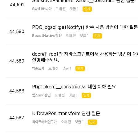
SensitiveParameterValue::__construct 관련 질문
44,591
Swift매니아
오래 전 댓글 1
인기
PDO_pgsql::getNotify() 함수 사용 방법에 대한 질문
44,590
ReactNative장인
오래 전 댓글 1
인기
docref_root와 자바스크립트에서 사용하는 방법에 대
설명해주세요.
44,589
백준도사
오래 전 댓글 1
인기
PhpToken::__construct에 대한 이해 필요
44,588
앱스토어장인
오래 전 댓글 1
인기
UIDrawPen::transform 관련 질문
44,587
화이트해커연구가
오래 전 댓글 1
인기