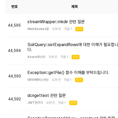
번호
제목
streamWrapper::mkdir 관련 질문
44,595
WebSocket광
오래 전 댓글 1
인기
SolrQuery::setExpandRows에 대한 이해가 필요합
다.
44,594
Azure마스터
오래 전 댓글 1
인기
Exception::getFile() 함수 이해를 부탁드립니다.
44,593
데이터베이스귀신
오래 전 댓글 1
인기
dcngettext 관련 질문
44,592
JWT연구가
오래 전 댓글 1
인기