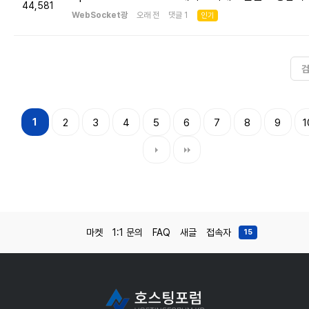
44,581
WebSocket광
오래 전 댓글 1
인기
1
2
3
4
5
6
7
8
9
1
마켓
1:1 문의
FAQ
새글
접속자
15