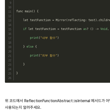
func 
main
(
)
{
    let testFunction 
=
Mirror
(
reflecting
:
 test
)
.
childr
if
 let testFunction 
=
 testFunction 
as
?
(
)
->
Void
,
print
(
"내부 함수"
)
}
else
{
print
(
"외부 함수"
)
}
}
위 코드에서 ReflectionFunctionAbstract::isInternal 메서드가 
사용되는지 알려주세요.