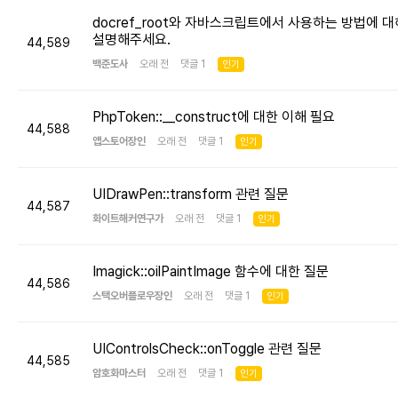
docref_root와 자바스크립트에서 사용하는 방법에 대
설명해주세요.
44,589
백준도사
오래 전 댓글 1
인기
PhpToken::__construct에 대한 이해 필요
44,588
앱스토어장인
오래 전 댓글 1
인기
UIDrawPen::transform 관련 질문
44,587
화이트해커연구가
오래 전 댓글 1
인기
Imagick::oilPaintImage 함수에 대한 질문
44,586
스택오버플로우장인
오래 전 댓글 1
인기
UIControlsCheck::onToggle 관련 질문
44,585
암호화마스터
오래 전 댓글 1
인기