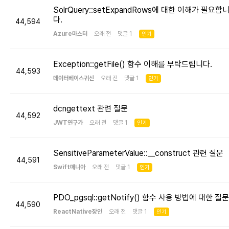
SolrQuery::setExpandRows에 대한 이해가 필요합
다.
44,594
Azure마스터
오래 전 댓글 1
인기
Exception::getFile() 함수 이해를 부탁드립니다.
44,593
데이터베이스귀신
오래 전 댓글 1
인기
dcngettext 관련 질문
44,592
JWT연구가
오래 전 댓글 1
인기
SensitiveParameterValue::__construct 관련 질문
44,591
Swift매니아
오래 전 댓글 1
인기
PDO_pgsql::getNotify() 함수 사용 방법에 대한 질문
44,590
ReactNative장인
오래 전 댓글 1
인기