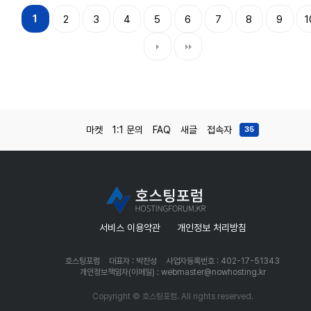
1
2
3
4
5
6
7
8
9
1
마켓
1:1 문의
FAQ
새글
접속자
35
서비스 이용약관
개인정보 처리방침
호스팅포럼
대표자 : 박찬성
사업자등록번호 : 402-17-51343
개인정보책임자(이메일) : webmaster@nowhosting.kr
Copyright © 호스팅포럼. All rights reserved.