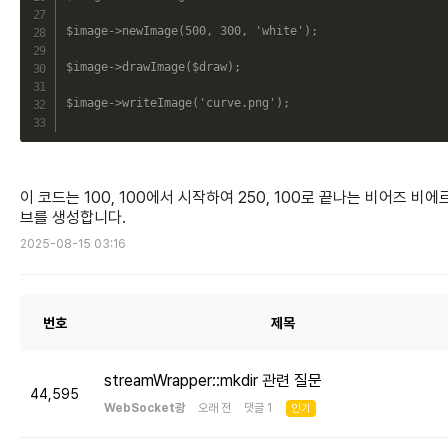
$image
->
newImage
(
500
,
300
,
'white'
)
;
$image
->
drawImage
(
$draw
)
;
$image
->
writeImage
(
'curve.png'
)
;
이 코드는 100, 100에서 시작하여 250, 100로 끝나는 비어즈 비에
브를 생성합니다.
2025-08-15 03:16
번호
제목
streamWrapper::mkdir 관련 질문
44,595
WebSocket광
오래 전 댓글 1
인기