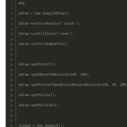
php
$draw
=
new
ImagickDraw
(
)
;
$draw
->
setStrokeColor
(
'black'
)
;
$draw
->
setFillColor
(
'none'
)
;
$draw
->
setStrokeWidth
(
2
)
;
$draw
->
pathStart
(
)
;
$draw
->
pathMoveToAbsolute
(
100
,
100
)
;
$draw
->
pathCurveToQuadraticBezierAbsolute
(
150
,
50
,
200
$draw
->
pathClose
(
)
;
$draw
->
pathFinish
(
)
;
$image
=
new
Imagick
(
)
;