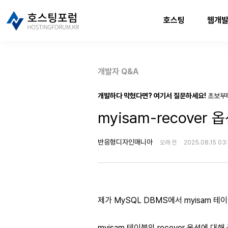
호스팅
웹개
개발자 Q&A
개발하다 막혔다면? 여기서 질문하세요!
초보부
myisam-recover
반응형디자인매니아
오래 전
2025.08.15 03
제가 MySQL DBMS에서 myisam 테
myisam 테이블의 recover 옵션에 대