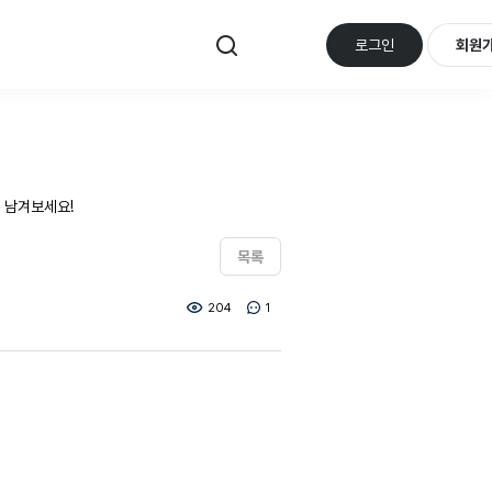
로그인
회원
 남겨보세요!
목록
204
1