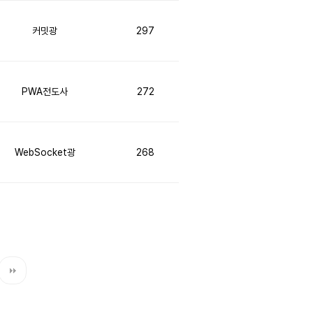
커밋광
297
PWA전도사
272
WebSocket광
268