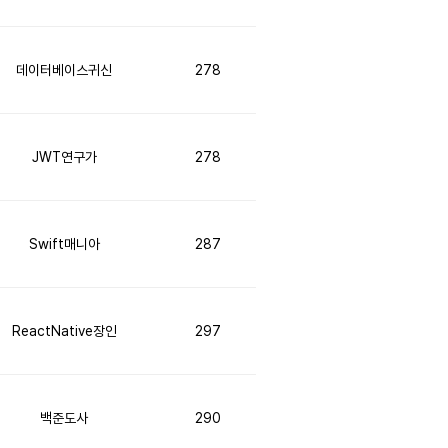
데이터베이스귀신
278
JWT연구가
278
Swift매니아
287
ReactNative장인
297
백준도사
290