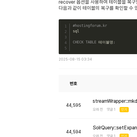
recover 옵션을 사용하여 테이블을 복
다음과 같이 테이블의 복구를 확인할 수 
#hostingforum.kr
sql

CHECK
TABLE
 테이블명
;
2025-08-15 03:34
번호
streamWrapper::mk
44,595
오래 전 댓글 1
인기
SolrQuery::setE
44,594
오래 전 댓글 1
인기