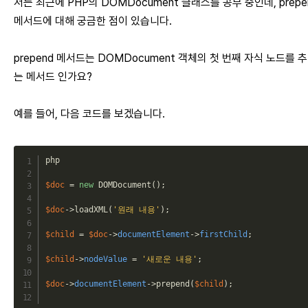
저는 최근에 PHP의 DOMDocument 클래스를 공부 중인데, prepe
메서드에 대해 궁금한 점이 있습니다.
prepend 메서드는 DOMDocument 객체의 첫 번째 자식 노드를 
는 메서드 인가요?
예를 들어, 다음 코드를 보겠습니다.
php
$doc
=
new
DOMDocument
(
)
;
$doc
->
loadXML
(
'원래 내용'
)
;
$child
=
$doc
->
documentElement
->
firstChild
;
$child
->
nodeValue
=
'새로운 내용'
;
$doc
->
documentElement
->
prepend
(
$child
)
;