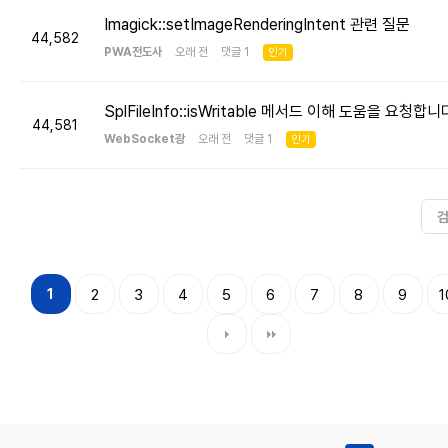
Imagick::setImageRenderingIntent 관련 질문
44,582
PWA전도사
오래 전 댓글 1
인기
SplFileInfo::isWritable 메서드 이해 도움을 요청합니
44,581
WebSocket광
오래 전 댓글 1
인기
1
2
3
4
5
6
7
8
9
1