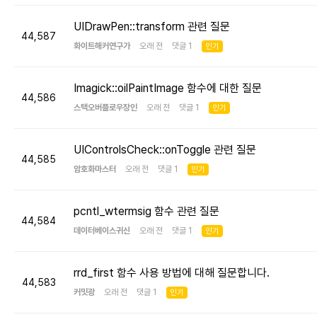
UIDrawPen::transform 관련 질문
44,587
화이트해커연구가
오래 전 댓글 1
인기
Imagick::oilPaintImage 함수에 대한 질문
44,586
스택오버플로우장인
오래 전 댓글 1
인기
UIControlsCheck::onToggle 관련 질문
44,585
암호화마스터
오래 전 댓글 1
인기
pcntl_wtermsig 함수 관련 질문
44,584
데이터베이스귀신
오래 전 댓글 1
인기
rrd_first 함수 사용 방법에 대해 질문합니다.
44,583
커밋광
오래 전 댓글 1
인기