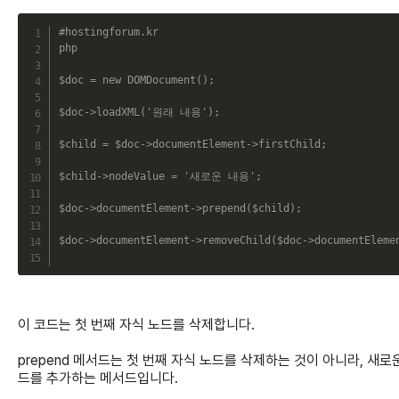
C
#hostingforum.kr
php
$doc
=
new
DOMDocument
(
)
;
$doc
->
loadXML
(
'원래 내용'
)
;
$child
=
$doc
->
documentElement
->
firstChild
;
$child
->
nodeValue
=
'새로운 내용'
;
$doc
->
documentElement
->
prepend
(
$child
)
;
$doc
->
documentElement
->
removeChild
(
$doc
->
documentEleme
이 코드는 첫 번째 자식 노드를 삭제합니다.
prepend 메서드는 첫 번째 자식 노드를 삭제하는 것이 아니라, 새로
드를 추가하는 메서드입니다.