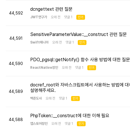
dcngettext 관련 질문
44,592
JWT연구가
오래 전 댓글 1
인기
SensitiveParameterValue::__construct 관련 질문
44,591
Swift매니아
오래 전 댓글 1
인기
PDO_pgsql::getNotify() 함수 사용 방법에 대한 질문
44,590
ReactNative장인
오래 전 댓글 1
인기
docref_root와 자바스크립트에서 사용하는 방법에 대
설명해주세요.
44,589
백준도사
오래 전 댓글 1
인기
PhpToken::__construct에 대한 이해 필요
44,588
앱스토어장인
오래 전 댓글 1
인기