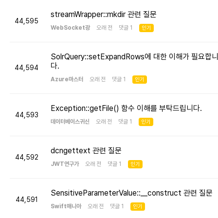
streamWrapper::mkdir 관련 질문
44,595
WebSocket광
오래 전 댓글 1
인기
SolrQuery::setExpandRows에 대한 이해가 필요합
다.
44,594
Azure마스터
오래 전 댓글 1
인기
Exception::getFile() 함수 이해를 부탁드립니다.
44,593
데이터베이스귀신
오래 전 댓글 1
인기
dcngettext 관련 질문
44,592
JWT연구가
오래 전 댓글 1
인기
SensitiveParameterValue::__construct 관련 질문
44,591
Swift매니아
오래 전 댓글 1
인기