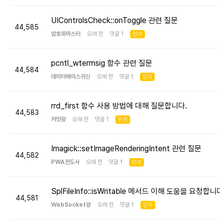
UIControlsCheck::onToggle 관련 질문
44,585
암호화마스터
오래 전 댓글 1
인기
pcntl_wtermsig 함수 관련 질문
44,584
데이터베이스귀신
오래 전 댓글 1
인기
rrd_first 함수 사용 방법에 대해 질문합니다.
44,583
커밋광
오래 전 댓글 1
인기
Imagick::setImageRenderingIntent 관련 질문
44,582
PWA전도사
오래 전 댓글 1
인기
SplFileInfo::isWritable 메서드 이해 도움을 요청합니
44,581
WebSocket광
오래 전 댓글 1
인기