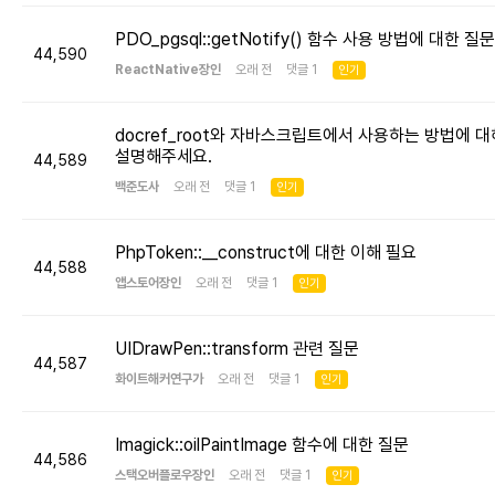
PDO_pgsql::getNotify() 함수 사용 방법에 대한 질문
44,590
ReactNative장인
오래 전 댓글 1
인기
docref_root와 자바스크립트에서 사용하는 방법에 대
설명해주세요.
44,589
백준도사
오래 전 댓글 1
인기
PhpToken::__construct에 대한 이해 필요
44,588
앱스토어장인
오래 전 댓글 1
인기
UIDrawPen::transform 관련 질문
44,587
화이트해커연구가
오래 전 댓글 1
인기
Imagick::oilPaintImage 함수에 대한 질문
44,586
스택오버플로우장인
오래 전 댓글 1
인기