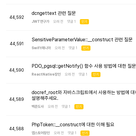
dcngettext 관련 질문
44,592
JWT연구가
오래 전 댓글 1
인기
SensitiveParameterValue::__construct 관련 질문
44,591
Swift매니아
오래 전 댓글 1
인기
PDO_pgsql::getNotify() 함수 사용 방법에 대한 질문
44,590
ReactNative장인
오래 전 댓글 1
인기
docref_root와 자바스크립트에서 사용하는 방법에 대
설명해주세요.
44,589
백준도사
오래 전 댓글 1
인기
PhpToken::__construct에 대한 이해 필요
44,588
앱스토어장인
오래 전 댓글 1
인기