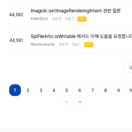
Imagick::setImageRenderingIntent 관련 질문
44,582
PWA전도사
오래 전 댓글 1
인기
SplFileInfo::isWritable 메서드 이해 도움을 요청합니
44,581
WebSocket광
오래 전 댓글 1
인기
1
2
3
4
5
6
7
8
9
1