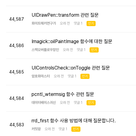
UIDrawPen::transform 관련 질문
44,587
화이트해커연구가
오래 전 댓글 1
인기
Imagick::oilPaintImage 함수에 대한 질문
44,586
스택오버플로우장인
오래 전 댓글 1
인기
UIControlsCheck::onToggle 관련 질문
44,585
암호화마스터
오래 전 댓글 1
인기
pcntl_wtermsig 함수 관련 질문
44,584
데이터베이스귀신
오래 전 댓글 1
인기
rrd_first 함수 사용 방법에 대해 질문합니다.
44,583
커밋광
오래 전 댓글 1
인기